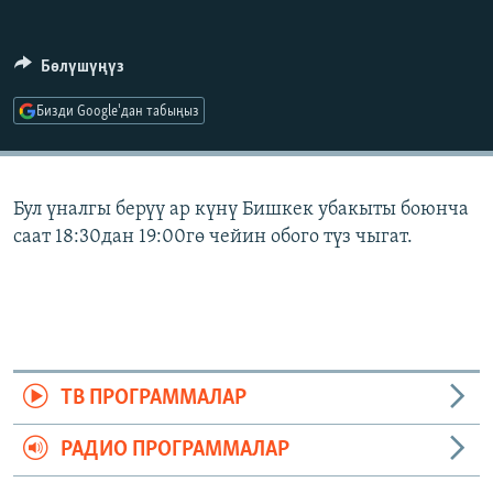
ОНЛАЙН ШЕРИНЕ
ЭЖЕ-СИҢДИЛЕР
АЗАТТЫК+
Бөлүшүңүз
ЫҢГАЙСЫЗ СУРООЛОР
Бизди Google'дан табыңыз
ЭЕ/АРнун бардык сайттары
Бул үналгы берүү ар күнү Бишкек убакыты боюнча
саат 18:30дан 19:00гө чейин обого түз чыгат.
ТВ ПРОГРАММАЛАР
РАДИО ПРОГРАММАЛАР