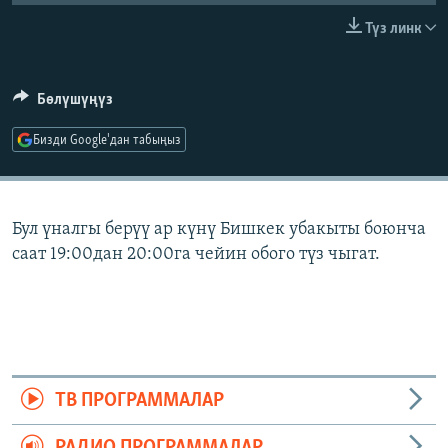
ОНЛАЙН ШЕРИНЕ
ЭЖЕ-СИҢДИЛЕР
Түз линк
АЗАТТЫК+
ЫҢГАЙСЫЗ СУРООЛОР
Бөлүшүңүз
Бизди Google'дан табыңыз
ЭЕ/АРнун бардык сайттары
Бул үналгы берүү ар күнү Бишкек убакыты боюнча
саат 19:00дан 20:00га чейин обого түз чыгат.
ТВ ПРОГРАММАЛАР