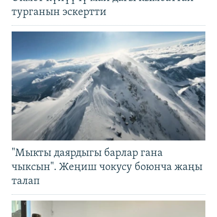
турганын эскертти
"Мыкты даярдыгы барлар гана
чыксын". Жеңиш чокусу боюнча жаңы
талап