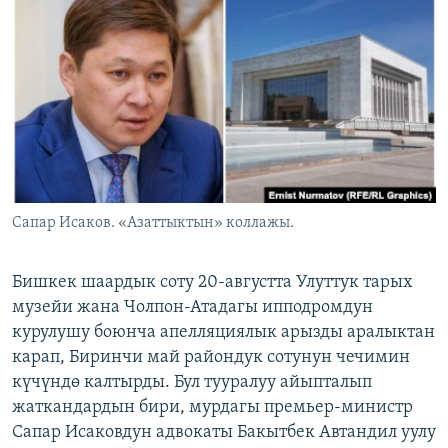
ОНЛАЙН ШЕРИНЕ
ЭЖЕ-СИҢДИЛЕР
АЗАТТЫК+
ЫҢГАЙСЫЗ СУРООЛОР
ЭЕ/АРнун бардык сайттары
Сапар Исаков. «Азаттыктын» коллажы.
Бишкек шаардык соту 20-августта Улуттук тарых
музейи жана Чолпон-Атадагы ипподромдун
курулушу боюнча апелляциялык арызды аралыктан
карап, Биринчи май райондук сотунун чечимин
күчүндө калтырды. Бул тууралуу айыпталып
жаткандардын бири, мурдагы премьер-министр
Сапар Исаковдун адвокаты Бакытбек Автандил уулу