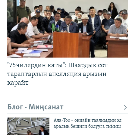
"75чилердин каты": Шаардык сот
тараптардын апелляция арызын
карайт
Блог - Миңсанат
Ала-Тоо – онлайн таалимдин эл
аралык бешиги болууга тийиш