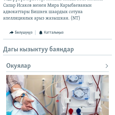
Сапар Исаков менен Мира Карыбаеванын
адвокаттары Бишкек шаардык сотуна
апелляциялык арыз жазышкан. (NT)
Бөлүшүңүз
Катталыңыз
Дагы кызыктуу баяндар
Окуялар