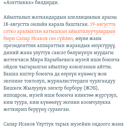
«Азаттыкка» билдирди.
Айыпталып жаткандардын апелляциялык арызы
18-августта онлайн карала баштаган.
19-августта
сотко аралыктан катышкан айыпталуучулардын
бири Сапар Исаков сөз сүйлөп,
өзүнө жана
президенттик аппараттын жарандык өнүктүрүү,
диний жана улуттук саясат бөлүмүнүн мурдагы
жетекчиси Мира Карыбаевага музей иши боюнча
ойдон чыгарылган айыптар коюлганын айтты.
Башка иштер боюнча да өзүнүн күнөөсү жок
экенине токтолуп, журналисттерден чуулгандуу
Бишкек Жылуулук электр борбору (ЖЭБ),
ипподром, музей иши боюнча иликтөө жүргүзүп,
ким туура, ким күнөөлүү экенин коомчулукка
жеткирип берүүнү суранган.
Сапар Исаков Улуттук тарых музейин оңдоого жана