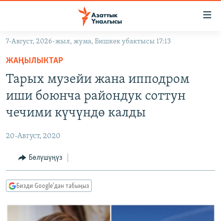
Линктер
Мазмунга
өтүңүз
7-Август, 2026-жыл, жума, Бишкек убактысы 17:13
Навигацияга
ЖАҢЫЛЫКТАР
өтүңүз
ЖАҢЫЛЫКТАР
КЫРГЫЗСТАН
Издөөгө
Тарых музейи жана ипподром
салыңыз
ДҮЙНӨ
КЫРГЫЗСТАН
иши боюнча райондук соттун
УКРАИНА
САЯСАТ
ДҮЙНӨ
чечими күчүндө калды
АТАЙЫН ИЛИКТӨӨ
ЭКОНОМИКА
БОРБОР АЗИЯ
20-Август, 2020
ТВ ПРОГРАММАЛАР
МАДАНИЯТ
Бөлүшүңүз
ПОДКАСТ
БҮГҮН АЗАТТЫКТА
ӨЗГӨЧӨ ПИКИР
ЭКСПЕРТТЕР ТАЛДАЙТ
Бизди Google'дан табыңыз
БИЗ ЖАНА ДҮЙНӨ
Русский
ДАНИСТЕ