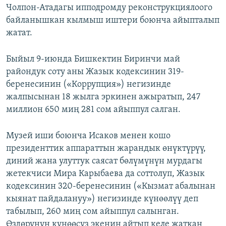
Чолпон-Атадагы ипподромду реконструкциялоого
байланышкан кылмыш иштери боюнча айыпталып
жатат.
Быйыл 9-июнда Бишкектин Биринчи май
райондук соту аны Жазык кодексинин 319-
беренесинин («Коррупция») негизинде
жалпысынан 18 жылга эркинен ажыратып, 247
миллион 650 миң 281 сом айыппул салган.
Музей иши боюнча Исаков менен кошо
президенттик аппараттын жарандык өнүктүрүү,
диний жана улуттук саясат бөлүмүнүн мурдагы
жетекчиси Мира Карыбаева да соттолуп, Жазык
кодексинин 320-беренесинин («Кызмат абалынан
кыянат пайдалануу») негизинде күнөөлүү деп
табылып, 260 миң сом айыппул салынган.
Өздөрүнүн күнөөсүз экенин айтып келе жаткан