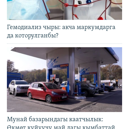
Гемодиализ чыры: акча маркумдарга
да которулганбы?
Мунай базарындагы каатчылык:
Өкмөт күйүүчү май дагы кымбаттай