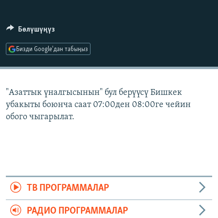
ОНЛАЙН ШЕРИНЕ
ЭЖЕ-СИҢДИЛЕР
АЗАТТЫК+
Бөлүшүңүз
ЫҢГАЙСЫЗ СУРООЛОР
Бизди Google'дан табыңыз
ЭЕ/АРнун бардык сайттары
"Азаттык үналгысынын" бул берүүсү Бишкек
убакыты боюнча саат 07:00ден 08:00ге чейин
обого чыгарылат.
ТВ ПРОГРАММАЛАР
РАДИО ПРОГРАММАЛАР