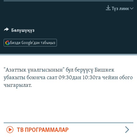
ОНЛАЙН ШЕРИНЕ
ЭЖЕ-СИҢДИЛЕР
Түз линк
АЗАТТЫК+
ЫҢГАЙСЫЗ СУРООЛОР
Бөлүшүңүз
Бизди Google'дан табыңыз
ЭЕ/АРнун бардык сайттары
"Азаттык үналгысынын" бул берүүсү Бишкек
убакыты боюнча саат 09:30дан 10:30га чейин обого
чыгарылат.
ТВ ПРОГРАММАЛАР