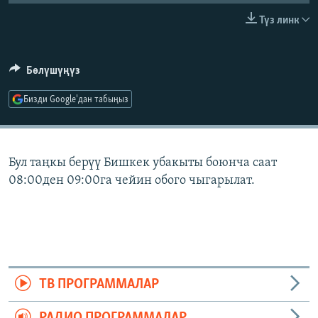
ОНЛАЙН ШЕРИНЕ
ЭЖЕ-СИҢДИЛЕР
Түз линк
АЗАТТЫК+
ЫҢГАЙСЫЗ СУРООЛОР
Бөлүшүңүз
Бизди Google'дан табыңыз
ЭЕ/АРнун бардык сайттары
Бул таңкы берүү Бишкек убакыты боюнча саат
08:00ден 09:00га чейин обого чыгарылат.
ТВ ПРОГРАММАЛАР