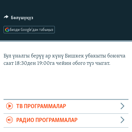
ОНЛАЙН ШЕРИНЕ
ЭЖЕ-СИҢДИЛЕР
АЗАТТЫК+
Бөлүшүңүз
ЫҢГАЙСЫЗ СУРООЛОР
Бизди Google'дан табыңыз
ЭЕ/АРнун бардык сайттары
Бул үналгы берүү ар күнү Бишкек убакыты боюнча
саат 18:30ден 19:00га чейин обого түз чыгат.
ТВ ПРОГРАММАЛАР
РАДИО ПРОГРАММАЛАР