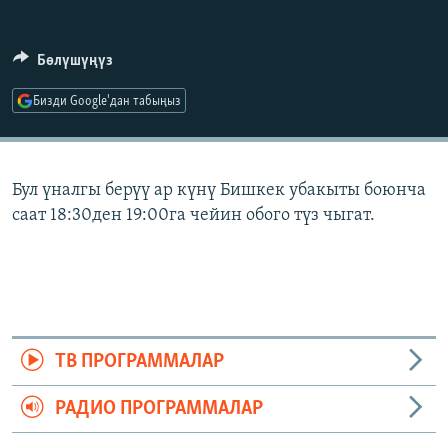
ОНЛАЙН ШЕРИНЕ
ЭЖЕ-СИҢДИЛЕР
АЗАТТЫК+
Бөлүшүңүз
ЫҢГАЙСЫЗ СУРООЛОР
Бизди Google'дан табыңыз
ЭЕ/АРнун бардык сайттары
Бул үналгы берүү ар күнү Бишкек убакыты боюнча
саат 18:30ден 19:00га чейин обого түз чыгат.
ТВ ПРОГРАММАЛАР
РАДИО ПРОГРАММАЛАР