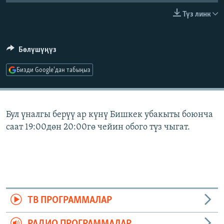
ОНЛАЙН ШЕРИНЕ
ЭЖЕ-СИҢДИЛЕР
Түз линк
АЗАТТЫК+
ЫҢГАЙСЫЗ СУРООЛОР
Бөлүшүңүз
Бизди Google'дан табыңыз
ЭЕ/АРнун бардык сайттары
Бул үналгы берүү ар күнү Бишкек убакыты боюнча
саат 19:00дөн 20:00гө чейин обого түз чыгат.
ТВ ПРОГРАММАЛАР