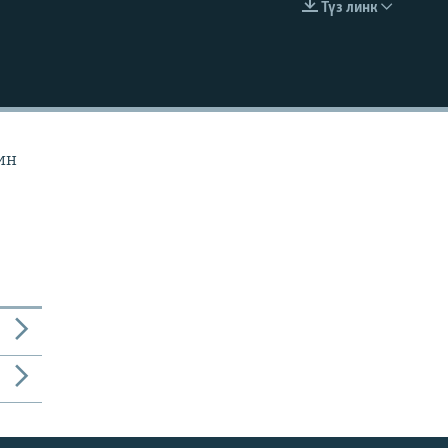
Түз линк
EMBED
ин