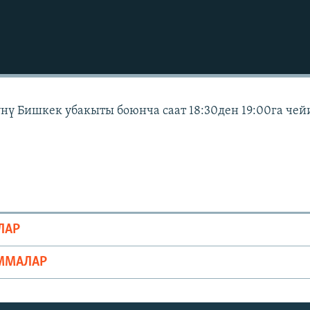
күнү Бишкек убакыты боюнча саат 18:30ден 19:00га чей
ЛАР
ММАЛАР