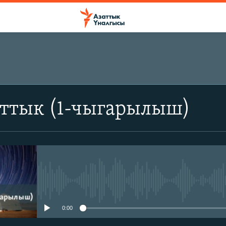
аттык (1-чыгарылыш)
No media source currently avail
0:00