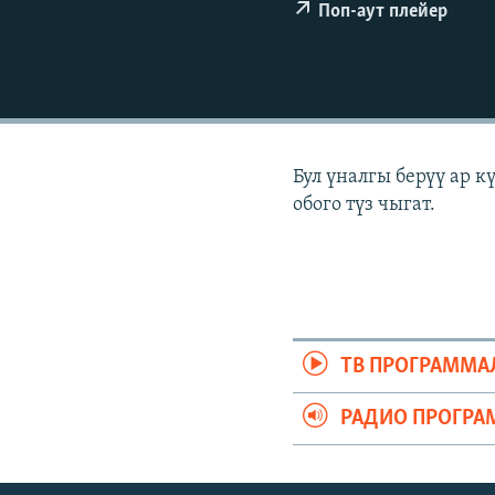
ЭЖЕ-СИҢДИЛЕР
Поп-аут плейер
АЗАТТЫК+
ЫҢГАЙСЫЗ СУРООЛОР
Бул үналгы берүү ар 
обого түз чыгат.
ТВ ПРОГРАММА
РАДИО ПРОГРА