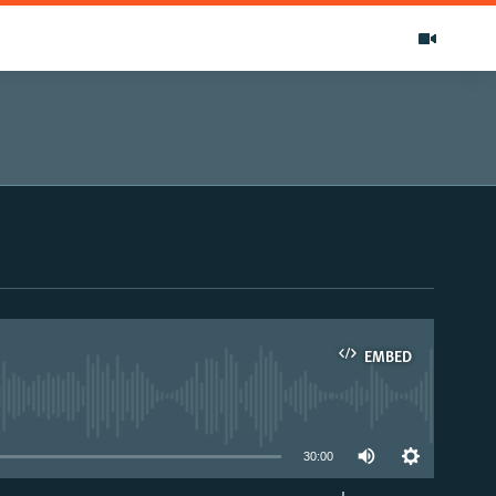
EMBED
able
30:00