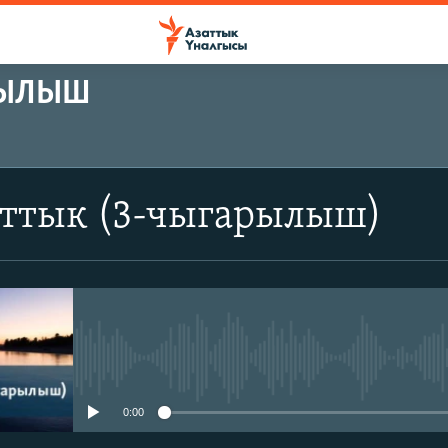
РЫЛЫШ
аттык (3-чыгарылыш)
No media source currently avail
0:00