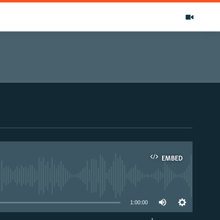
EMBED
able
1:00:00