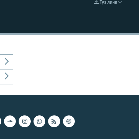
Түз линк
EMBED