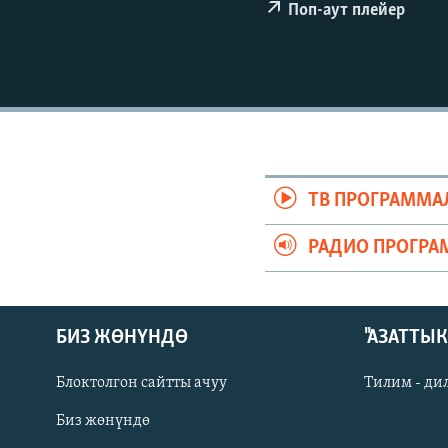
ЭЖЕ-СИҢДИЛЕР
Поп-аут плейер
АЗАТТЫК+
ЫҢГАЙСЫЗ СУРООЛОР
ТВ ПРОГРАММА
РАДИО ПРОГРА
БИЗ ЖӨНҮНДӨ
"АЗАТТЫ
Блоктолгон сайтты ачуу
Тилим - ди
Биз жөнүндө