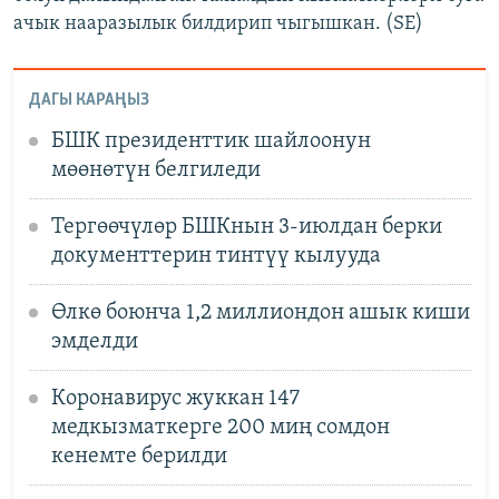
ачык нааразылык билдирип чыгышкан. (SE)
ДАГЫ КАРАҢЫЗ
БШК президенттик шайлоонун
мөөнөтүн белгиледи
Тергөөчүлөр БШКнын 3-июлдан берки
документтерин тинтүү кылууда
Өлкө боюнча 1,2 миллиондон ашык киши
эмделди
Коронавирус жуккан 147
медкызматкерге 200 миң сомдон
кенемте берилди