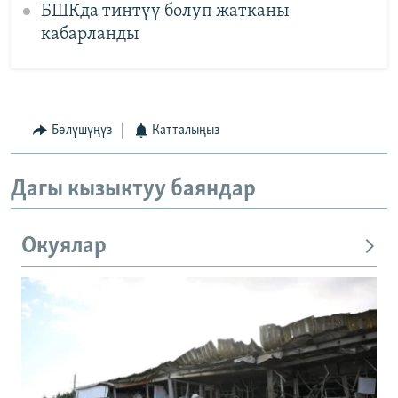
БШКда тинтүү болуп жатканы
кабарланды
Бөлүшүңүз
Катталыңыз
Дагы кызыктуу баяндар
Окуялар