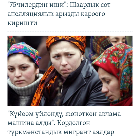
"75чилердин иши": Шаардык сот
апелляциялык арызды кароого
киришти
"Күйөөм үйлөндү, жөнөткөн акчама
машина алды". Кордолгон
түркмөнстандык мигрант аялдар