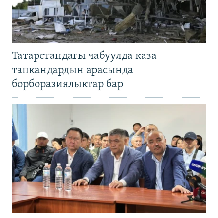
Татарстандагы чабуулда каза
тапкандардын арасында
борборазиялыктар бар