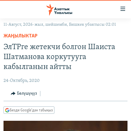
Линктер
Мазмунга
өтүңүз
11-Август, 2026-жыл, шейшемби, Бишкек убактысы 02:01
Навигацияга
ЖАҢЫЛЫКТАР
өтүңүз
ЖАҢЫЛЫКТАР
КЫРГЫЗСТАН
Издөөгө
ЭлТРге жетекчи болгон Шаиста
салыңыз
ДҮЙНӨ
КЫРГЫЗСТАН
Шатманова коркутууга
УКРАИНА
САЯСАТ
ДҮЙНӨ
кабылганын айтты
АТАЙЫН ИЛИКТӨӨ
ЭКОНОМИКА
БОРБОР АЗИЯ
24-Октябрь, 2020
ТВ ПРОГРАММАЛАР
МАДАНИЯТ
Бөлүшүңүз
ПОДКАСТ
БҮГҮН АЗАТТЫКТА
ӨЗГӨЧӨ ПИКИР
ЭКСПЕРТТЕР ТАЛДАЙТ
Бизди Google'дан табыңыз
БИЗ ЖАНА ДҮЙНӨ
Русский
ДАНИСТЕ