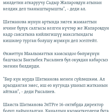
милдетин аткаруучу Садыр Жапаровдун атынан
келдик деп тааныштырышты", - деди ал.
Шатманова мунун артында эмгек жамааттын
ичине бүлүк салгысы келген күчтөр же Жапаровдун
кадр саясатына кийлигишүү максатындагы
кишилер турган болушу мүмкүн деп эсептейт.
Өкмөттүн Маалыматтык камсыздоо бөлүмүнүн
башчысы Бактыбек Рысалиев бул окуядан кабарсыз
экенин билдирди.
"Бир күн мурда Шатманова менен сүйлөшкөм. Ал
арызданган эмес, иш өз нугунда уланып жатканын
айткан", - деди Рысалиев.
Шаиста Шатманова ЭлТРге 16-октябрда директор
болуп дайындалган. Каналдын кызматкерлери буга