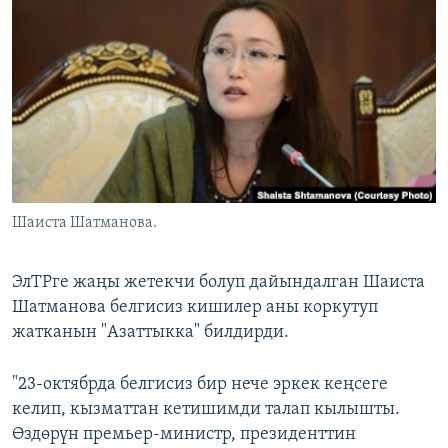
ОНЛАЙН ШЕРИНЕ
ЭЖЕ-СИҢДИЛЕР
АЗАТТЫК+
ЫҢГАЙСЫЗ СУРООЛОР
ЭЕ/АРнун бардык сайттары
Шаиста Шатманова.
ЭлТРге жаңы жетекчи болуп дайындалган Шаиста
Шатманова белгисиз кишилер аны коркутуп
жатканын "Азаттыкка" билдирди.
"23-октябрда белгисиз бир нече эркек кеңсеге
келип, кызматтан кетишимди талап кылышты.
Өздөрүн
премьер-министр, президенттин