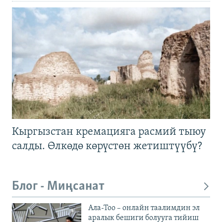
Кыргызстан кремацияга расмий тыюу
салды. Өлкөдө көрүстөн жетиштүүбү?
Блог - Миңсанат
Ала-Тоо – онлайн таалимдин эл
аралык бешиги болууга тийиш