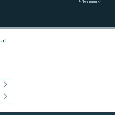
Түз линк
EMBED
йин