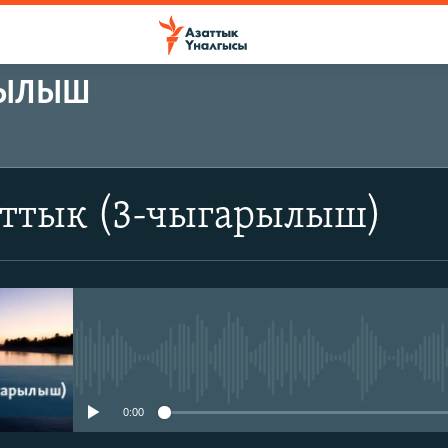
РЫЛЫШ
аттык (3-чыгарылыш)
No media source currently avail
0:00