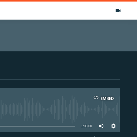
EMBED
able
1:00:00