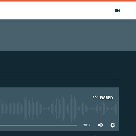
EMBED
able
30:00