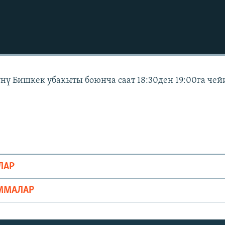
күнү Бишкек убакыты боюнча саат 18:30ден 19:00га чей
ЛАР
ММАЛАР