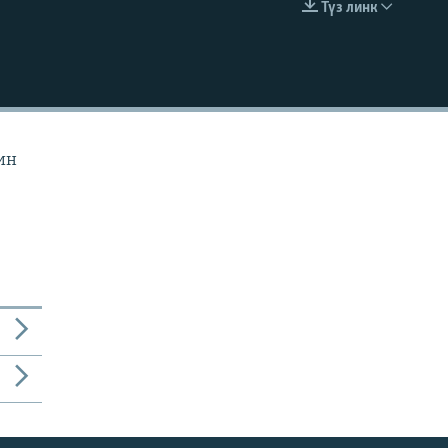
Түз линк
EMBED
ин