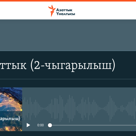
аттык (2-чыгарылыш)
No media source currently avail
0:00