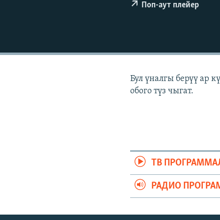
ЭЖЕ-СИҢДИЛЕР
Поп-аут плейер
АЗАТТЫК+
ЫҢГАЙСЫЗ СУРООЛОР
Бул үналгы берүү ар 
обого түз чыгат.
ТВ ПРОГРАММА
РАДИО ПРОГРА