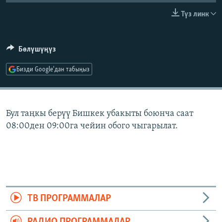
ОНЛАЙН ШЕРИНЕ
ЭЖЕ-СИҢДИЛЕР
Түз линк
АЗАТТЫК+
ЫҢГАЙСЫЗ СУРООЛОР
Бөлүшүңүз
Бизди Google'дан табыңыз
ЭЕ/АРнун бардык сайттары
Бул таңкы берүү Бишкек убакыты боюнча саат
08:00ден 09:00га чейин обого чыгарылат.
ТВ ПРОГРАММАЛАР