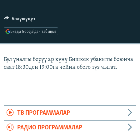
ОНЛАЙН ШЕРИНЕ
ЭЖЕ-СИҢДИЛЕР
АЗАТТЫК+
Бөлүшүңүз
ЫҢГАЙСЫЗ СУРООЛОР
Бизди Google'дан табыңыз
ЭЕ/АРнун бардык сайттары
Бул үналгы берүү ар күнү Бишкек убакыты боюнча
саат 18:30ден 19:00га чейин обого түз чыгат.
ТВ ПРОГРАММАЛАР
РАДИО ПРОГРАММАЛАР