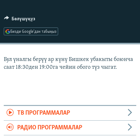
ОНЛАЙН ШЕРИНЕ
ЭЖЕ-СИҢДИЛЕР
АЗАТТЫК+
Бөлүшүңүз
ЫҢГАЙСЫЗ СУРООЛОР
Бизди Google'дан табыңыз
ЭЕ/АРнун бардык сайттары
Бул үналгы берүү ар күнү Бишкек убакыты боюнча
саат 18:30ден 19:00га чейин обого түз чыгат.
ТВ ПРОГРАММАЛАР
РАДИО ПРОГРАММАЛАР