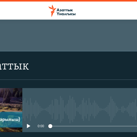
аттык
No media source currently avail
0:00