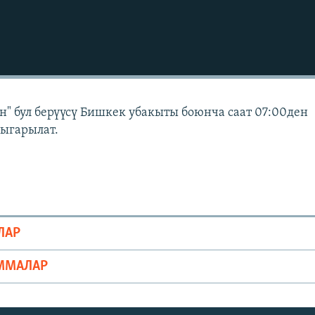
" бул берүүсү Бишкек убакыты боюнча саат 07:00ден
чыгарылат.
ЛАР
ММАЛАР