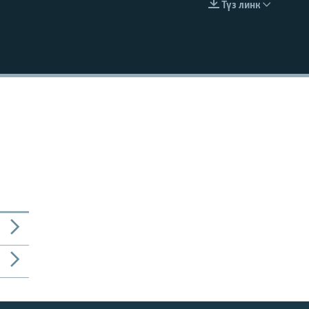
Түз линк
EMBED