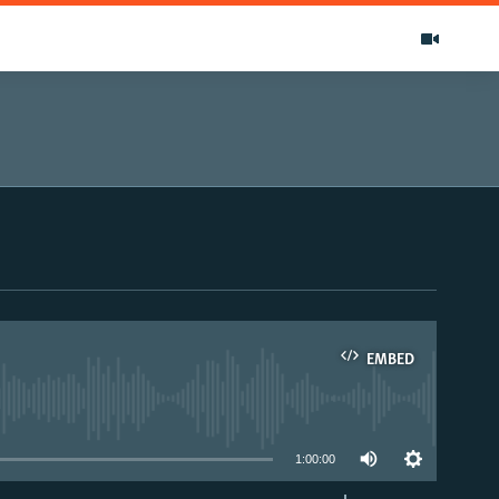
EMBED
able
1:00:00