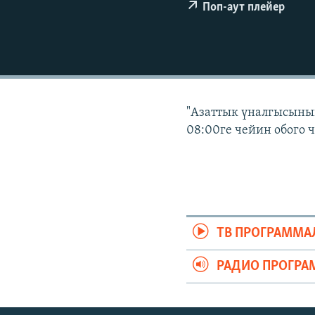
ЭЖЕ-СИҢДИЛЕР
Поп-аут плейер
АЗАТТЫК+
ЫҢГАЙСЫЗ СУРООЛОР
"Азаттык үналгысынын
08:00ге чейин обого 
ТВ ПРОГРАММА
РАДИО ПРОГРА