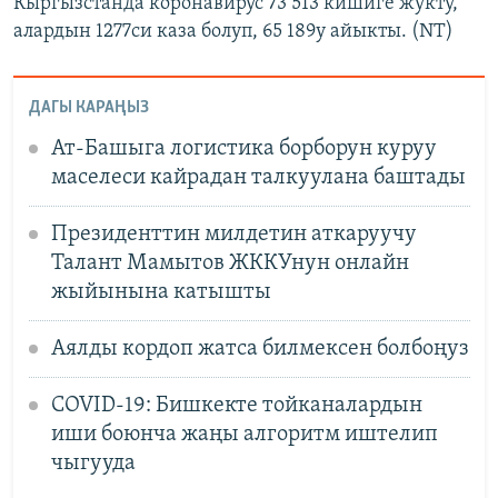
Кыргызстанда коронавирус 73 513 кишиге жукту,
алардын 1277си каза болуп, 65 189у айыкты. (NT)
ДАГЫ КАРАҢЫЗ
Ат-Башыга логистика борборун куруу
маселеси кайрадан талкуулана баштады
Президенттин милдетин аткаруучу
Талант Мамытов ЖККУнун онлайн
жыйынына катышты
Аялды кордоп жатса билмексен болбоңуз
COVID-19: Бишкекте тойканалардын
иши боюнча жаңы алгоритм иштелип
чыгууда