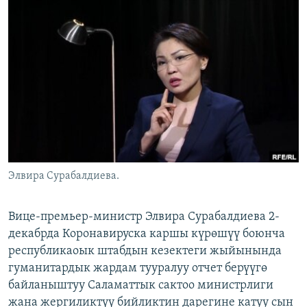
ОНЛАЙН ШЕРИНЕ
ЭЖЕ-СИҢДИЛЕР
АЗАТТЫК+
ЫҢГАЙСЫЗ СУРООЛОР
ЭЕ/АРнун бардык сайттары
Элвира Сурабалдиева.
Вице-премьер-министр Элвира Сурабалдиева 2-
декабрда Коронавируска каршы күрөшүү боюнча
республикаоык штабдын кезектеги жыйынында
гуманитардык жардам тууралуу отчет берүүгө
байланыштуу Саламаттык сактоо министрлиги
жана жергиликтүү бийликтин дарегине катуу сын