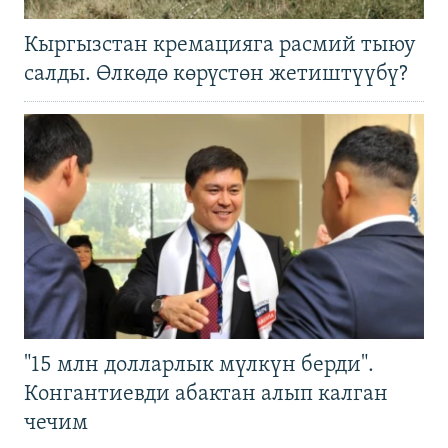
Кыргызстан кремацияга расмий тыюу
салды. Өлкөдө көрүстөн жетиштүүбү?
"15 млн долларлык мүлкүн берди".
Конгантиевди абактан алып калган
чечим