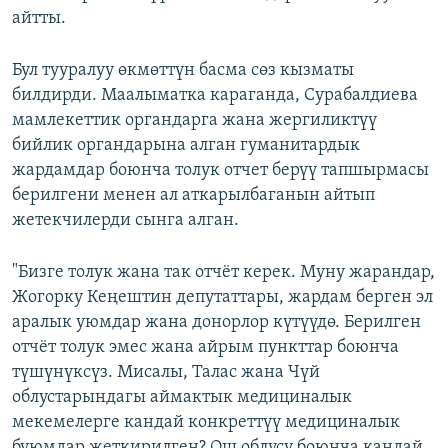
айтты.
Бул тууралуу өкмөттүн басма сөз кызматы
билдирди. Маалыматка караганда, Сурабалдиева
мамлекеттик органдарга жана жергиликтүү
бийлик органдарына алган гуманитардык
жардамдар боюнча толук отчет берүү тапшырмасы
берилгени менен ал аткарылбаганын айтып
жетекчилерди сынга алган.
"Бизге толук жана так отчёт керек. Муну жарандар,
Жогорку Кеңештин депутаттары, жардам берген эл
аралык уюмдар жана донорлор күтүүдө. Берилген
отчёт толук эмес жана айрым пункттар боюнча
түшүнүксүз. Мисалы, Талас жана Чүй
облустарындагы аймактык медициналык
мекемелерге кандай конкреттүү медициналык
буюмдар жеткирилген? Ош облусу боюнча кандай