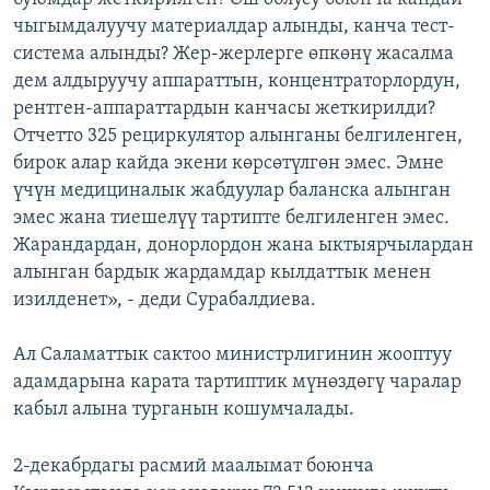
чыгымдалуучу материалдар алынды, канча тест-
система алынды? Жер-жерлерге өпкөнү жасалма
дем алдыруучу аппараттын, концентраторлордун,
рентген-аппараттардын канчасы жеткирилди?
Отчетто 325 рециркулятор алынганы белгиленген,
бирок алар кайда экени көрсөтүлгөн эмес. Эмне
үчүн медициналык жабдуулар баланска алынган
эмес жана тиешелүү тартипте белгиленген эмес.
Жарандардан, донорлордон жана ыктыярчылардан
алынган бардык жардамдар кылдаттык менен
изилденет», - деди Сурабалдиева.
Ал Саламаттык сактоо министрлигинин жооптуу
адамдарына карата тартиптик мүнөздөгү чаралар
кабыл алына турганын кошумчалады.
2-декабрдагы расмий маалымат боюнча