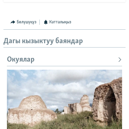
Бөлүшүңүз
Катталыңыз
Дагы кызыктуу баяндар
Окуялар