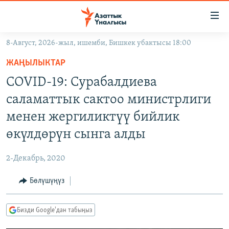
Линктер
Мазмунга
өтүңүз
8-Август, 2026-жыл, ишемби, Бишкек убактысы 18:00
Навигацияга
ЖАҢЫЛЫКТАР
өтүңүз
ЖАҢЫЛЫКТАР
КЫРГЫЗСТАН
Издөөгө
COVID-19: Сурабалдиева
салыңыз
ДҮЙНӨ
КЫРГЫЗСТАН
саламаттык сактоо министрлиги
УКРАИНА
САЯСАТ
ДҮЙНӨ
менен жергиликтүү бийлик
АТАЙЫН ИЛИКТӨӨ
ЭКОНОМИКА
БОРБОР АЗИЯ
өкүлдөрүн сынга алды
ТВ ПРОГРАММАЛАР
МАДАНИЯТ
2-Декабрь, 2020
ПОДКАСТ
БҮГҮН АЗАТТЫКТА
Бөлүшүңүз
ӨЗГӨЧӨ ПИКИР
ЭКСПЕРТТЕР ТАЛДАЙТ
БИЗ ЖАНА ДҮЙНӨ
Русский
Бизди Google'дан табыңыз
ДАНИСТЕ