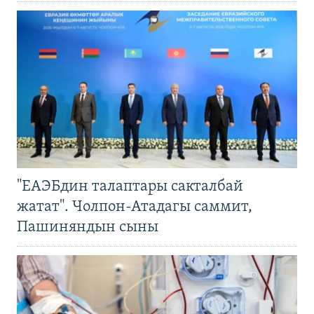
"ЕАЭБдин талаптары сакталбай
жатат". Чолпон-Атадагы саммит,
Пашиняндын сыны