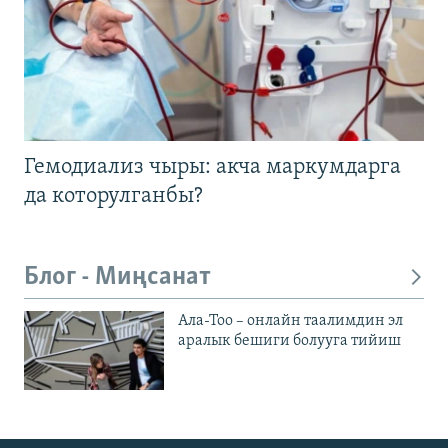
Гемодиализ чыры: акча маркумдарга
да которулганбы?
Блог - Миңсанат
Ала-Тоо – онлайн таалимдин эл
аралык бешиги болууга тийиш