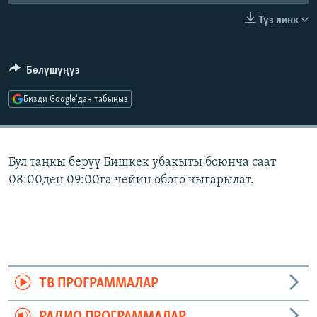
ОНЛАЙН ШЕРИНЕ
ЭЖЕ-СИҢДИЛЕР
Түз линк
АЗАТТЫК+
ЫҢГАЙСЫЗ СУРООЛОР
Бөлүшүңүз
Бизди Google'дан табыңыз
ЭЕ/АРнун бардык сайттары
Бул таңкы берүү Бишкек убакыты боюнча саат
08:00ден 09:00га чейин обого чыгарылат.
ТВ ПРОГРАММАЛАР