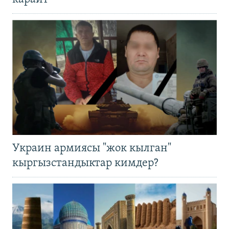
Украин армиясы "жок кылган"
кыргызстандыктар кимдер?