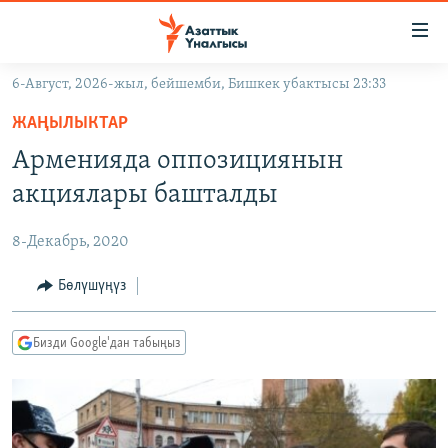
Линктер
Мазмунга
өтүңүз
6-Август, 2026-жыл, бейшемби, Бишкек убактысы 23:33
Навигацияга
ЖАҢЫЛЫКТАР
өтүңүз
ЖАҢЫЛЫКТАР
КЫРГЫЗСТАН
Издөөгө
Арменияда оппозициянын
салыңыз
ДҮЙНӨ
КЫРГЫЗСТАН
акциялары башталды
УКРАИНА
САЯСАТ
ДҮЙНӨ
8-Декабрь, 2020
АТАЙЫН ИЛИКТӨӨ
ЭКОНОМИКА
БОРБОР АЗИЯ
ТВ ПРОГРАММАЛАР
Бөлүшүңүз
МАДАНИЯТ
ПОДКАСТ
БҮГҮН АЗАТТЫКТА
Бизди Google'дан табыңыз
ӨЗГӨЧӨ ПИКИР
ЭКСПЕРТТЕР ТАЛДАЙТ
БИЗ ЖАНА ДҮЙНӨ
Русский
ДАНИСТЕ