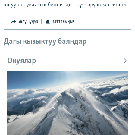
ашуун орусиялык бейпилдик күчтөрү көмөктөшөт.
Бөлүшүңүз
Катталыңыз
Дагы кызыктуу баяндар
Окуялар