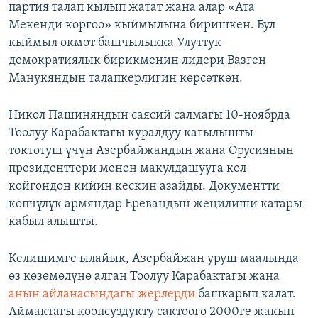
партия талап кылып жатат жана алар «Ата
Мекенди коргоо» кыймылына биришкен. Бул
кыймыл өкмөт башчылыкка Улуттук-
демократиялык бирикменин лидери Вазген
Манукяндын талапкерлигин көрсөткөн.
Никол Пашиняндын саясий салмагы 10-ноябрда
Тоолуу Карабактагы куралдуу кагылышты
токтотуш үчүн Азербайжандын жана Орусиянын
президенттери менен макулдашууга кол
койгондон кийин кескин азайды. Документти
көпчүлүк армяндар Еревандын жеңилиши катары
кабыл алышты.
Келишимге ылайык, Азербайжан уруш маалында
өз көзөмөлүнө алган Тоолуу Карабактагы жана
анын айланасындагы жерлерди
башкарып калат.
Аймактагы коопсуздукту сактоого 2000ге жакын