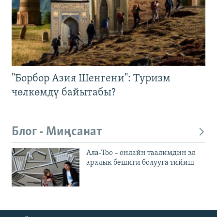
"Борбор Азия Шенгени": Туризм
чөлкөмдү байытабы?
Блог - Миңсанат
Ала-Тоо – онлайн таалимдин эл
аралык бешиги болууга тийиш