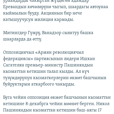
ураандарды чакырган жүздөгөн адамдар
Еревандын көчөлөрүнө чыгып, шаардагы автоунаа
кыймылын бууду. Акциянын бир нече
катышуучусун милиция кармады.
Митингдер Гүмрү, Ванадзор сыяктуу башка
шаарларда да өттү.
Оппозициячыл «Армян революциячыл
федерациясы» партиясынын лидери Ишхан
Сагателян премьер-министр Пашиняндын
кызматтан кетишин талап кылды. Ал күч
түзүмдөрүнүн кызматкерлерин өкмөт башчынын
буйруктарын аткарбоого чакырды.
Буга чейин оппозиция өкмөт башчынын кызматтан
кетишине 8-декабрга чейин мөөнөт берген. Никол
Пашиняндын кызматтан кетишин баш-аягы 17