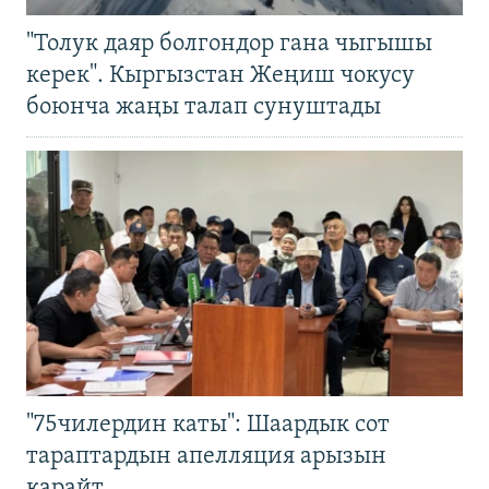
"Толук даяр болгондор гана чыгышы
керек". Кыргызстан Жеңиш чокусу
боюнча жаңы талап сунуштады
"75чилердин каты": Шаардык сот
тараптардын апелляция арызын
карайт