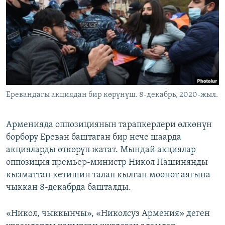
ОНЛАЙН ШЕРИНЕ
ЭЖЕ-СИҢДИЛЕР
АЗАТТЫК+
ЫҢГАЙСЫЗ СУРООЛОР
ЭЕ/АРнун бардык сайттары
Еревандагы акциядан бир көрүнүш. 8-декабрь, 2020-жыл.
Арменияда оппозициянын тарапкерлери өлкөнүн
борбору Ереван баштаган бир нече шаарда
акцияларды өткөрүп жатат. Мындай акциялар
оппозиция премьер-министр Никол Пашинянды
кызматтан кетишин талап кылган мөөнөт аягына
чыккан 8-декабрда башталды.
«Никол, чыккынчы», «Николсуз Армения» деген