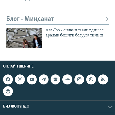
Блог - Миңсанат
Ала-Тоо – онлайн таалимдин эл
аралык бешиги болууга тийиш
ОНЛАЙН ШЕРИНЕ
БИЗ ЖӨНҮНДӨ