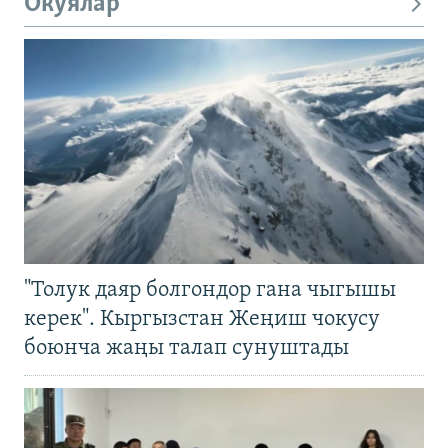
Окуялар
"Толук даяр болгондор гана чыгышы
керек". Кыргызстан Жеңиш чокусу
боюнча жаңы талап сунуштады