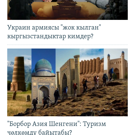
Украин армиясы "жок кылган"
кыргызстандыктар кимдер?
"Борбор Азия Шенгени": Туризм
чөлкөмдү байытабы?