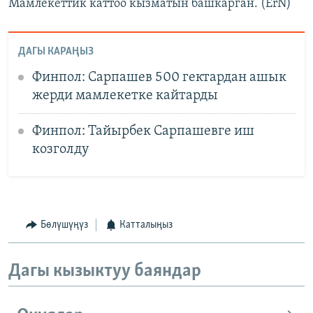
Мамлекеттик каттоо кызматын башкарган. (ErN)
ДАГЫ КАРАҢЫЗ
Финпол: Сарпашев 500 гектардан ашык
жерди мамлекетке кайтарды
Финпол: Тайырбек Сарпашевге иш
козголду
Бөлүшүңүз
Катталыңыз
Дагы кызыктуу баяндар