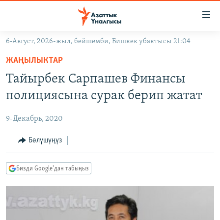
Линктер
Мазмунга
өтүңүз
6-Август, 2026-жыл, бейшемби, Бишкек убактысы 21:04
Навигацияга
ЖАҢЫЛЫКТАР
өтүңүз
ЖАҢЫЛЫКТАР
КЫРГЫЗСТАН
Издөөгө
Тайырбек Сарпашев Финансы
салыңыз
ДҮЙНӨ
КЫРГЫЗСТАН
полициясына сурак берип жатат
УКРАИНА
САЯСАТ
ДҮЙНӨ
9-Декабрь, 2020
АТАЙЫН ИЛИКТӨӨ
ЭКОНОМИКА
БОРБОР АЗИЯ
ТВ ПРОГРАММАЛАР
Бөлүшүңүз
МАДАНИЯТ
ПОДКАСТ
БҮГҮН АЗАТТЫКТА
Бизди Google'дан табыңыз
ӨЗГӨЧӨ ПИКИР
ЭКСПЕРТТЕР ТАЛДАЙТ
БИЗ ЖАНА ДҮЙНӨ
Русский
ДАНИСТЕ