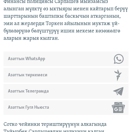
Финансы полициясы Сарпашев мыйзамсыз
алынган мүлктү өз ыктыяры менен кайтарып берүү
шарттарынын баштапкы баскычын аткарганын,
эми ал жерлерди Торкен айылынын муктаж үй-
бүлөлөрүнө бөлүштүрүү ишин мекеме көзөмөлгө
аларын жарыя кылган.
Азаттык WhatsApp
Азаттык тиркемеси
Азаттык Телеграмда
Азаттык Гугл Ньюста
Сотко чейинки териштирүүнүн алкагында
Тайырбек Сарпашевдин мүлкүнүн калган