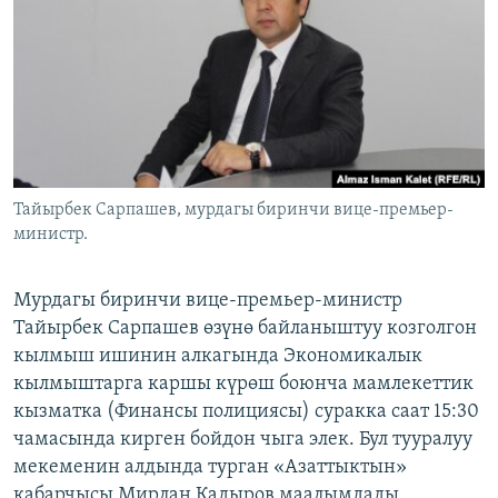
ОНЛАЙН ШЕРИНЕ
ЭЖЕ-СИҢДИЛЕР
АЗАТТЫК+
ЫҢГАЙСЫЗ СУРООЛОР
ЭЕ/АРнун бардык сайттары
Тайырбек Сарпашев, мурдагы биринчи вице-премьер-
министр.
Мурдагы биринчи вице-премьер-министр
Тайырбек Сарпашев өзүнө байланыштуу козголгон
кылмыш ишинин алкагында Экономикалык
кылмыштарга каршы күрөш боюнча мамлекеттик
кызматка (Финансы полициясы) суракка саат 15:30
чамасында кирген бойдон чыга элек. Бул тууралуу
мекеменин алдында турган «Азаттыктын»
кабарчысы Мирлан Кадыров маалымдады.