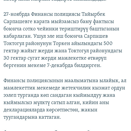
27-ноябрда Финансы полициясы Тайырбек
Сарпашевге карата мыйзамсыз баюу фактысы
боюнча сотко чейинки териштирүү баштаганын
кабарлаган. Ушул эле иш боюнча Сарпашев
Токтогул районунун Торкен айылындагы 500
гектар жайыт жерди жана Токтогул районундагы
30 гектар сугат жерди мамлекетке өткөрүп
бергенин мекеме 7-декабрда билдирген.
Финансы полициясынын маалыматына ылайык, ал
мамлекеттик мекемеде жетекчилик кызмат ордун
ээлеп турганда көп сандаган кыймылдуу жана
кыймылсыз мүлктү сатып алган, кийин аны
декларацияларда көрсөтпөстөн, жакын
туугандарына каттаган.