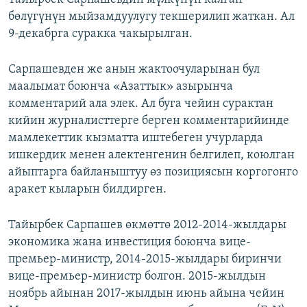
бөлүгүнүн мыйзамдуулугу текшерилип жаткан. Ал
9-декабрга суракка чакырылган.
Сарпашевден же анын жактоочуларынан бул
маалымат боюнча «Азаттык» азырынча
комментарий ала элек. Ал буга чейин сурактан
кийин журналисттерге берген комментарийинде
мамлекеттик кызматта иштебеген учурларда
ишкердик менен алектенгенин белгилеп, коюлган
айыптарга байланыштуу өз позициясын коргогонго
аракет кыларын билдирген.
Тайырбек Сарпашев өкмөттө 2012-2014-жылдары
экономика жана инвестиция боюнча вице-
премьер-министр, 2014-2015-жылдары биринчи
вице-премьер-министр болгон. 2015-жылдын
ноябрь айынан 2017-жылдын июнь айына чейин