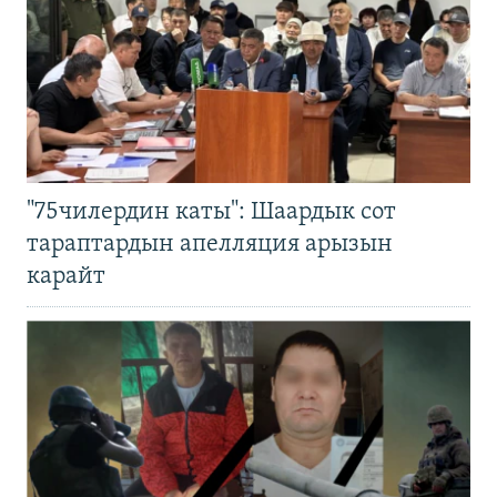
"75чилердин каты": Шаардык сот
тараптардын апелляция арызын
карайт