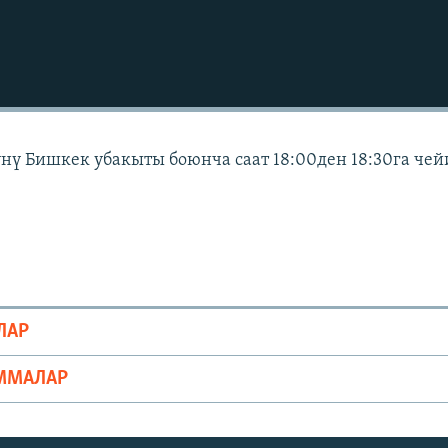
күнү Бишкек убакыты боюнча саат 18:00ден 18:30га че
ЛАР
ММАЛАР