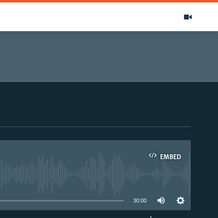
EMBED
able
30:00