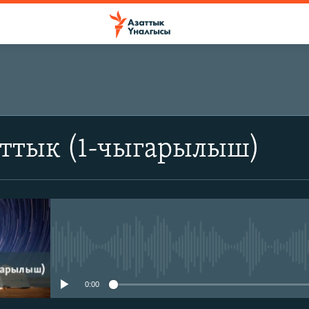
аттык (1-чыгарылыш)
No media source currently avail
0:00