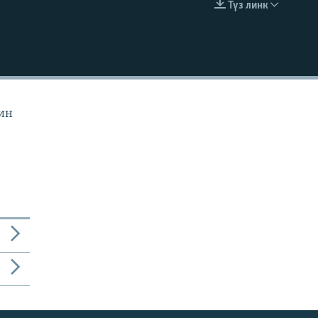
Түз линк
EMBED
йин