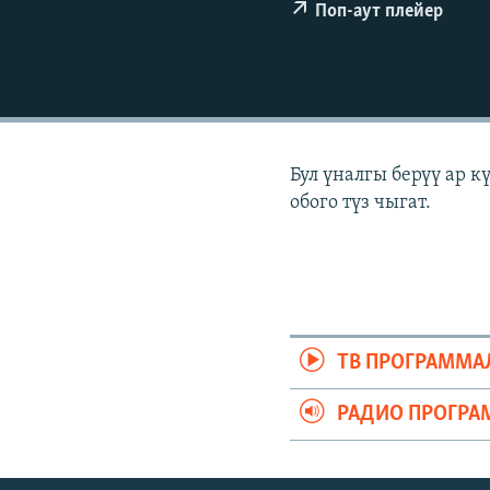
ЭЖЕ-СИҢДИЛЕР
Поп-аут плейер
АЗАТТЫК+
ЫҢГАЙСЫЗ СУРООЛОР
Бул үналгы берүү ар 
обого түз чыгат.
ТВ ПРОГРАММА
РАДИО ПРОГРА