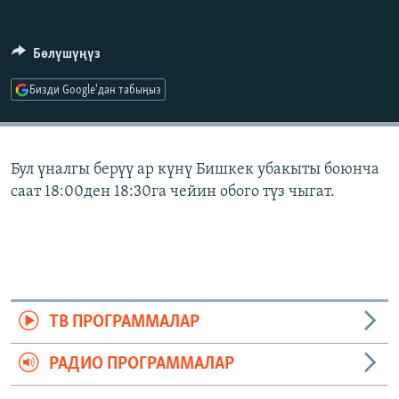
ОНЛАЙН ШЕРИНЕ
ЭЖЕ-СИҢДИЛЕР
АЗАТТЫК+
Бөлүшүңүз
ЫҢГАЙСЫЗ СУРООЛОР
Бизди Google'дан табыңыз
ЭЕ/АРнун бардык сайттары
Бул үналгы берүү ар күнү Бишкек убакыты боюнча
саат 18:00ден 18:30га чейин обого түз чыгат.
ТВ ПРОГРАММАЛАР
РАДИО ПРОГРАММАЛАР