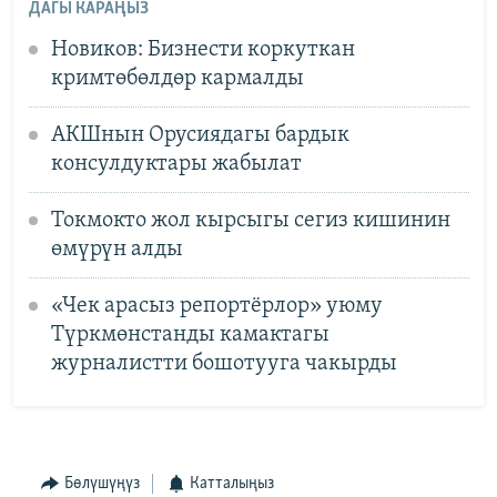
ДАГЫ КАРАҢЫЗ
Новиков: Бизнести коркуткан
кримтөбөлдөр кармалды
АКШнын Орусиядагы бардык
консулдуктары жабылат
Токмокто жол кырсыгы сегиз кишинин
өмүрүн алды
«Чек арасыз репортёрлор» уюму
Түркмөнстанды камактагы
журналистти бошотууга чакырды
Бөлүшүңүз
Катталыңыз