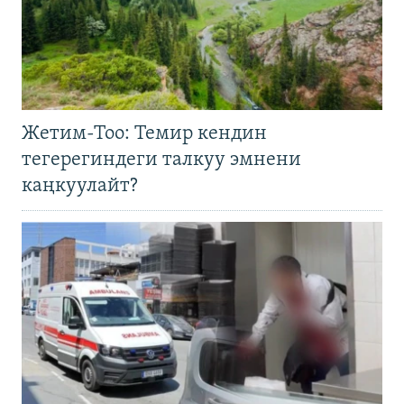
Жетим-Тоо: Темир кендин
тегерегиндеги талкуу эмнени
каңкуулайт?