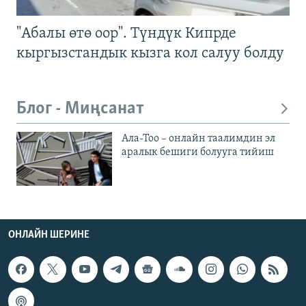
"Абалы өтө оор". Түндүк Кипрде
кыргызстандык кызга кол салуу болду
Блог - Миңсанат
Ала-Тоо – онлайн таалимдин эл
аралык бешиги болууга тийиш
ОНЛАЙН ШЕРИНЕ