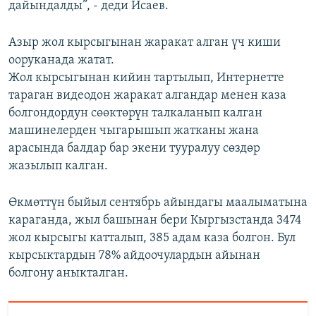
дайындалды”, - деди Исаев.
Азыр жол кырсыгынан жаракат алган үч киши
ооруканада жатат.
Жол кырсыгынан кийин тартылып, Интернетте
тараган видеодон жаракат алгандар менен каза
болгондордун сөөктөрүн талкаланып калган
машинелерден чыгарышып жатканы жана
арасында балдар бар экени тууралуу сөздөр
жазылып калган.
Өкмөттүн быйыл сентябрь айындагы маалыматына
караганда, жыл башынан бери Кыргызстанда 3474
жол кырсыгы катталып, 385 адам каза болгон. Бул
кырсыктардын 78% айдоочулардын айынан
болгону аныкталган.