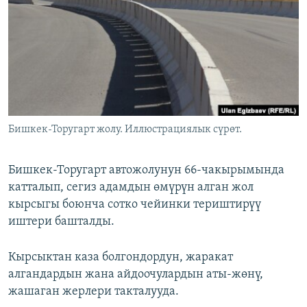
ОНЛАЙН ШЕРИНЕ
ЭЖЕ-СИҢДИЛЕР
АЗАТТЫК+
ЫҢГАЙСЫЗ СУРООЛОР
ЭЕ/АРнун бардык сайттары
Бишкек-Торугарт жолу. Иллюстрациялык сүрөт.
Бишкек-Торугарт автожолунун 66-чакырымында
катталып, сегиз адамдын өмүрүн алган жол
кырсыгы боюнча сотко чейинки териштирүү
иштери башталды.
Кырсыктан каза болгондордун, жаракат
алгандардын жана айдоочулардын аты-жөнү,
жашаган жерлери такталууда.