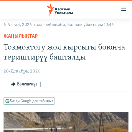
Линктер
Мазмунга
өтүңүз
6-Август, 2026-жыл, бейшемби, Бишкек убактысы 13:46
Навигацияга
ЖАҢЫЛЫКТАР
өтүңүз
ЖАҢЫЛЫКТАР
КЫРГЫЗСТАН
Издөөгө
Токмоктогу жол кырсыгы боюнча
салыңыз
ДҮЙНӨ
КЫРГЫЗСТАН
териштирүү башталды
УКРАИНА
САЯСАТ
ДҮЙНӨ
20-Декабрь, 2020
АТАЙЫН ИЛИКТӨӨ
ЭКОНОМИКА
БОРБОР АЗИЯ
ТВ ПРОГРАММАЛАР
Бөлүшүңүз
МАДАНИЯТ
ПОДКАСТ
БҮГҮН АЗАТТЫКТА
Бизди Google'дан табыңыз
ӨЗГӨЧӨ ПИКИР
ЭКСПЕРТТЕР ТАЛДАЙТ
БИЗ ЖАНА ДҮЙНӨ
Русский
ДАНИСТЕ