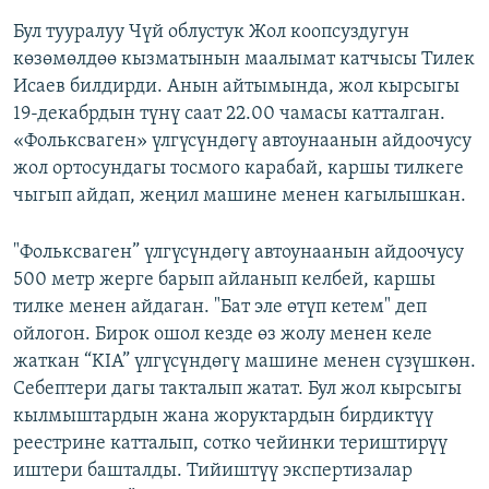
Бул тууралуу Чүй облустук Жол коопсуздугун
көзөмөлдөө кызматынын маалымат катчысы Тилек
Исаев билдирди. Анын айтымында, жол кырсыгы
19-декабрдын түнү саат 22.00 чамасы катталган.
«Фольксваген» үлгүсүндөгү автоунаанын айдоочусу
жол ортосундагы тосмого карабай, каршы тилкеге
чыгып айдап, жеңил машине менен кагылышкан.
"Фольксваген” үлгүсүндөгү автоунаанын айдоочусу
500 метр жерге барып айланып келбей, каршы
тилке менен айдаган. "Бат эле өтүп кетем" деп
ойлогон. Бирок ошол кезде өз жолу менен келе
жаткан “KIA” үлгүсүндөгү машине менен сүзүшкөн.
Себептери дагы такталып жатат. Бул жол кырсыгы
кылмыштардын жана жоруктардын бирдиктүү
реестрине катталып, сотко чейинки териштирүү
иштери башталды. Тийиштүү экспертизалар