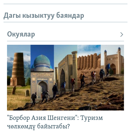
Дагы кызыктуу баяндар
Окуялар
"Борбор Азия Шенгени": Туризм
чөлкөмдү байытабы?