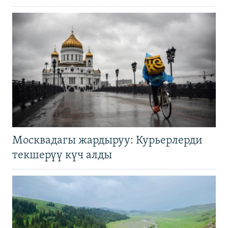
Москвадагы жардыруу: Курьерлерди
текшерүү күч алды