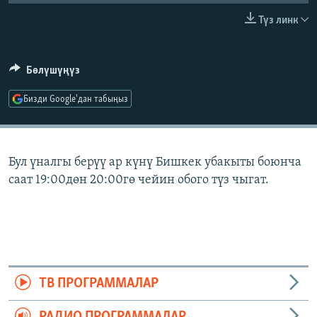
ОНЛАЙН ШЕРИНЕ
ЭЖЕ-СИҢДИЛЕР
Түз линк
АЗАТТЫК+
ЫҢГАЙСЫЗ СУРООЛОР
Бөлүшүңүз
Бизди Google'дан табыңыз
ЭЕ/АРнун бардык сайттары
Бул үналгы берүү ар күнү Бишкек убакыты боюнча
саат 19:00дөн 20:00гө чейин обого түз чыгат.
ТВ ПРОГРАММАЛАР