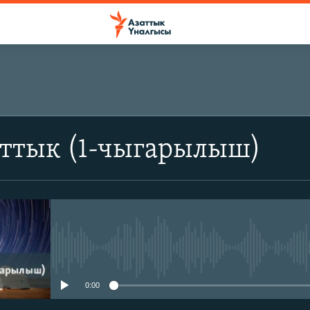
аттык (1-чыгарылыш)
No media source currently avail
0:00