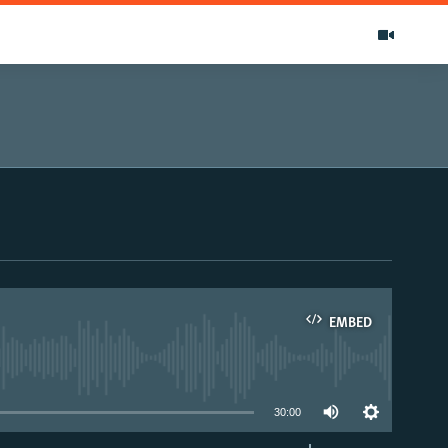
EMBED
able
30:00