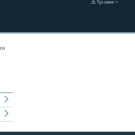
Түз линк
EMBED
ин