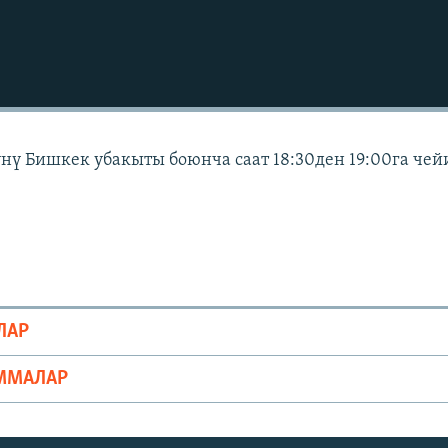
күнү Бишкек убакыты боюнча саат 18:30ден 19:00га чей
ЛАР
ММАЛАР