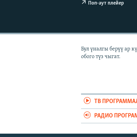
ЭЖЕ-СИҢДИЛЕР
Поп-аут плейер
АЗАТТЫК+
ЫҢГАЙСЫЗ СУРООЛОР
Бул үналгы берүү ар 
обого түз чыгат.
ТВ ПРОГРАММА
РАДИО ПРОГРА