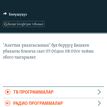
ОНЛАЙН ШЕРИНЕ
ЭЖЕ-СИҢДИЛЕР
АЗАТТЫК+
Бөлүшүңүз
ЫҢГАЙСЫЗ СУРООЛОР
Бизди Google'дан табыңыз
ЭЕ/АРнун бардык сайттары
"Азаттык үналгысынын" бул берүүсү Бишкек
убакыты боюнча саат 07:00ден 08:00ге чейин
обого чыгарылат.
ТВ ПРОГРАММАЛАР
РАДИО ПРОГРАММАЛАР