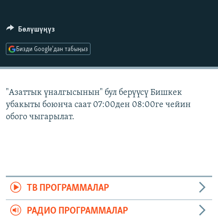
ОНЛАЙН ШЕРИНЕ
ЭЖЕ-СИҢДИЛЕР
АЗАТТЫК+
Бөлүшүңүз
ЫҢГАЙСЫЗ СУРООЛОР
Бизди Google'дан табыңыз
ЭЕ/АРнун бардык сайттары
"Азаттык үналгысынын" бул берүүсү Бишкек
убакыты боюнча саат 07:00ден 08:00ге чейин
обого чыгарылат.
ТВ ПРОГРАММАЛАР
РАДИО ПРОГРАММАЛАР