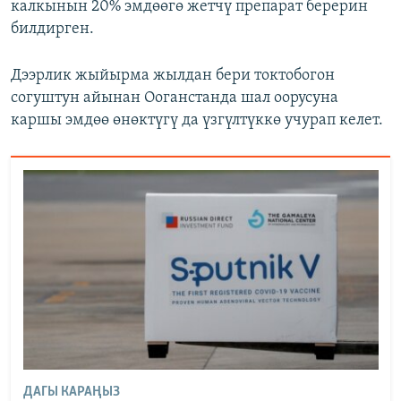
калкынын 20% эмдөөгө жетчү препарат берерин
билдирген.
Дээрлик жыйырма жылдан бери токтобогон
согуштун айынан Ооганстанда шал оорусуна
каршы эмдөө өнөктүгү да үзгүлтүккө учурап келет.
ДАГЫ КАРАҢЫЗ