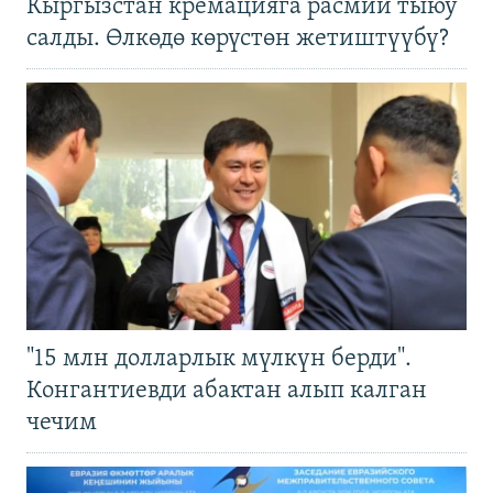
Кыргызстан кремацияга расмий тыюу
салды. Өлкөдө көрүстөн жетиштүүбү?
"15 млн долларлык мүлкүн берди".
Конгантиевди абактан алып калган
чечим