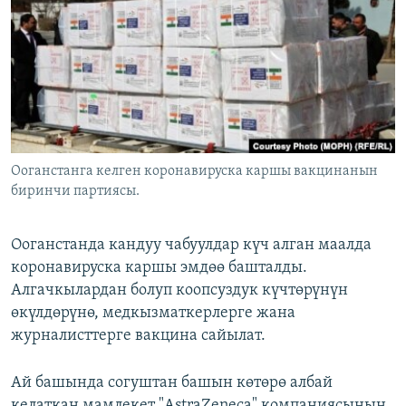
ОНЛАЙН ШЕРИНЕ
ЭЖЕ-СИҢДИЛЕР
АЗАТТЫК+
ЫҢГАЙСЫЗ СУРООЛОР
ЭЕ/АРнун бардык сайттары
Ооганстанга келген коронавируска каршы вакцинанын
биринчи партиясы.
Ооганстанда кандуу чабуулдар күч алган маалда
коронавируска каршы эмдөө башталды.
Алгачкылардан болуп коопсуздук күчтөрүнүн
өкүлдөрүнө, медкызматкерлерге жана
журналисттерге вакцина сайылат.
Ай башында согуштан башын көтөрө албай
келаткан мамлекет "AstraZeneca" компаниясынын