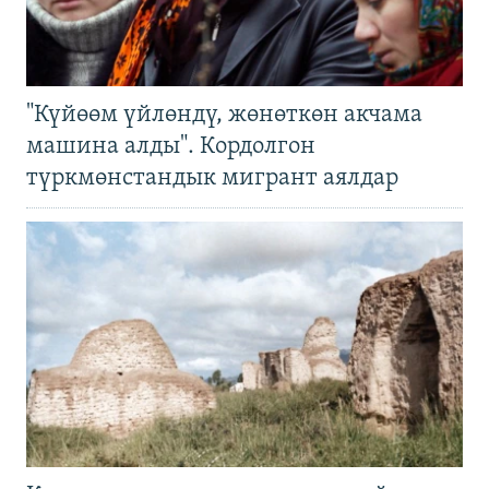
"Күйөөм үйлөндү, жөнөткөн акчама
машина алды". Кордолгон
түркмөнстандык мигрант аялдар