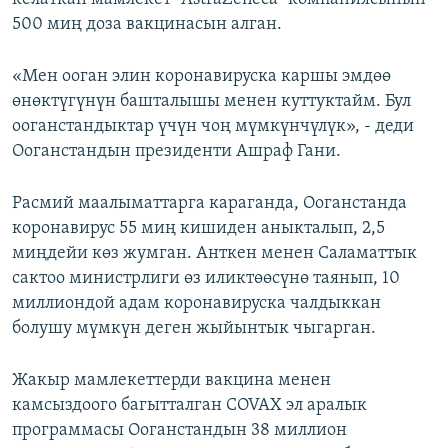
500 миң доза вакцинасын алган.
«Мен ооган элин коронавируска каршы эмдөө
өнөктүгүнүн башталышы менен куттуктайм. Бул
ооганстандыктар үчүн чоң мүмкүнчүлүк», - деди
Ооганстандын президенти Ашраф Гани.
Расмий маалыматтарга караганда, Ооганстанда
коронавирус 55 миң кишиден аныкталып, 2,5
миңдейи көз жумган. Анткен менен Саламаттык
сактоо министрлиги өз иликтөөсүнө таянып, 10
миллиондой адам коронавируска чалдыккан
болушу мүмкүн деген жыйынтык чыгарган.
Жакыр мамлекеттерди вакцина менен
камсыздоого багытталган COVAX эл аралык
программасы Ооганстандын 38 миллион