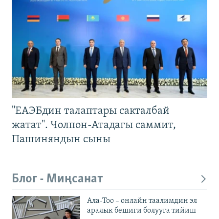
"ЕАЭБдин талаптары сакталбай
жатат". Чолпон-Атадагы саммит,
Пашиняндын сыны
Блог - Миңсанат
Ала-Тоо – онлайн таалимдин эл
аралык бешиги болууга тийиш