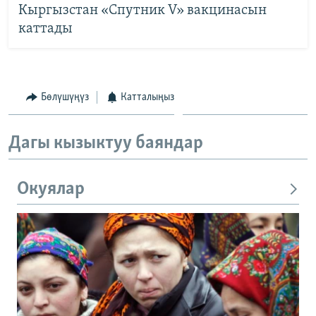
Кыргызстан «Спутник V» вакцинасын
каттады
Бөлүшүңүз
Катталыңыз
Дагы кызыктуу баяндар
Окуялар