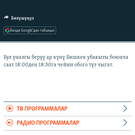
ОНЛАЙН ШЕРИНЕ
ЭЖЕ-СИҢДИЛЕР
АЗАТТЫК+
Бөлүшүңүз
ЫҢГАЙСЫЗ СУРООЛОР
Бизди Google'дан табыңыз
ЭЕ/АРнун бардык сайттары
Бул үналгы берүү ар күнү Бишкек убакыты боюнча
саат 18:00ден 18:30га чейин обого түз чыгат.
ТВ ПРОГРАММАЛАР
РАДИО ПРОГРАММАЛАР