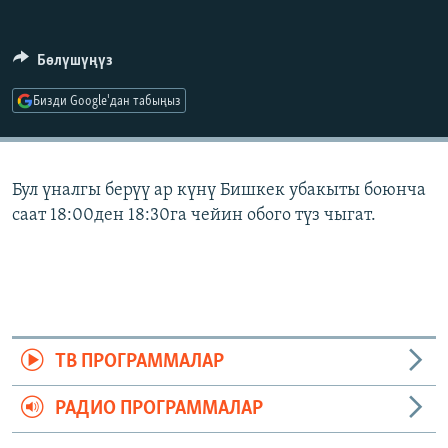
ОНЛАЙН ШЕРИНЕ
ЭЖЕ-СИҢДИЛЕР
АЗАТТЫК+
Бөлүшүңүз
ЫҢГАЙСЫЗ СУРООЛОР
Бизди Google'дан табыңыз
ЭЕ/АРнун бардык сайттары
Бул үналгы берүү ар күнү Бишкек убакыты боюнча
саат 18:00ден 18:30га чейин обого түз чыгат.
ТВ ПРОГРАММАЛАР
РАДИО ПРОГРАММАЛАР