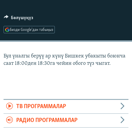
ОНЛАЙН ШЕРИНЕ
ЭЖЕ-СИҢДИЛЕР
АЗАТТЫК+
Бөлүшүңүз
ЫҢГАЙСЫЗ СУРООЛОР
Бизди Google'дан табыңыз
ЭЕ/АРнун бардык сайттары
Бул үналгы берүү ар күнү Бишкек убакыты боюнча
саат 18:00ден 18:30га чейин обого түз чыгат.
ТВ ПРОГРАММАЛАР
РАДИО ПРОГРАММАЛАР