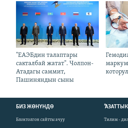
"ЕАЭБдин талаптары
Гемоди
сакталбай жатат". Чолпон-
маркум
Атадагы саммит,
котору
Пашиняндын сыны
БИЗ ЖӨНҮНДӨ
"АЗАТТЫ
Блоктолгон сайтты ачуу
Тилим - ди