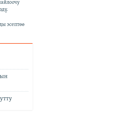
шайлоочу
здү.
ды эсептөө
нын
 утту