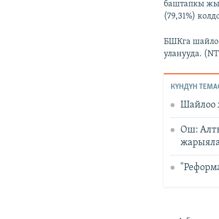
баштапкы жый
(79,31%) колд
БШКга шайлоо
уланууда. (NT
КҮНДҮН ТЕМА
Шайлоо 
Ош: Алт
жарыял
"Реформ