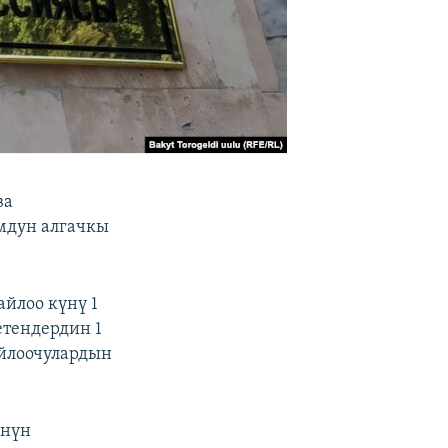
ва
мдун алгачкы
йлоо күнү 1
етендердин 1
айлоочулардын
үнүн