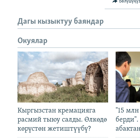
Бөлүшүңү
Дагы кызыктуу баяндар
Окуялар
Кыргызстан кремацияга
"15 мл
расмий тыюу салды. Өлкөдө
берди"
көрүстөн жетиштүүбү?
абакта