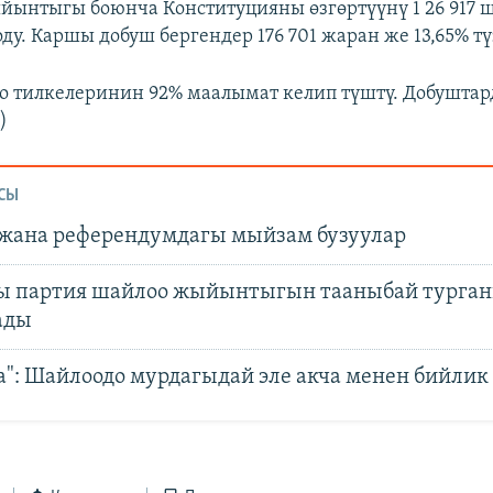
ынтыгы боюнча Конституцияны өзгөртүүнү 1 26 917 
оду. Каршы добуш бергендер 176 701 жаран же 13,65% тү
 тилкелеринин 92% маалымат келип түштү. Добуштар
)
СЫ
жана референдумдагы мыйзам бузуулар
ы партия шайлоо жыйынтыгын тааныбай турга
ады
а": Шайлоодо мурдагыдай эле акча менен бийлик