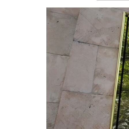
ЭЖЕ-СИҢДИЛЕР
АЗАТТЫК+
ЫҢГАЙСЫЗ СУРООЛОР