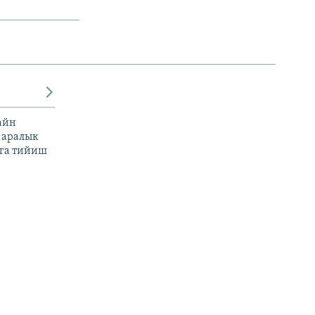
айн
 аралык
га тийиш