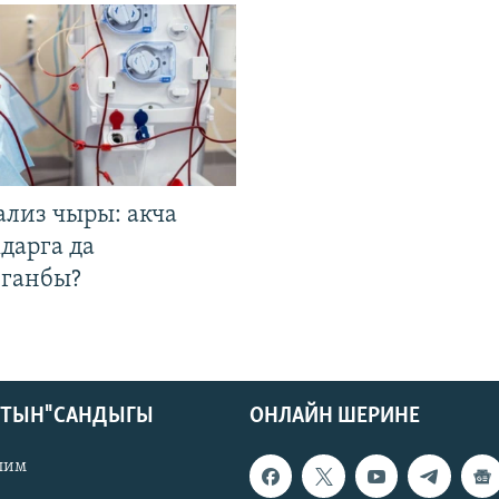
ализ чыры: акча
дарга да
лганбы?
КТЫН" САНДЫГЫ
ОНЛАЙН ШЕРИНЕ
лим