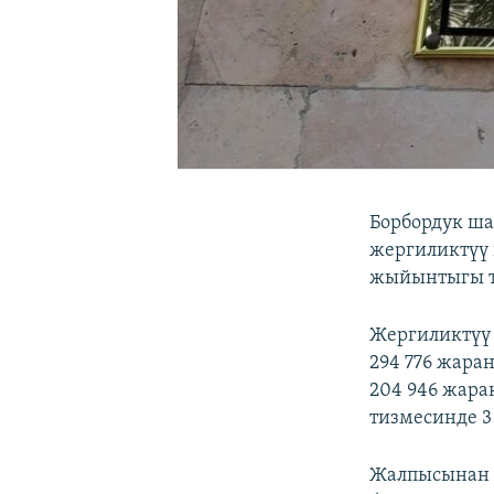
Борбордук ш
жергиликтүү
жыйынтыгы ту
Жергиликтүү 
294 776 жара
204 946 жара
тизмесинде 3
Жалпысынан К