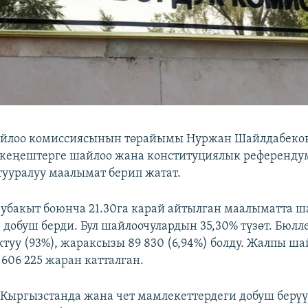
айлоо комиссиясынын төрайымы Нуржан Шайлдабеко
 кеңештерге шайлоо жана конституциялык референду
уралуу маалымат берип жатат.
убакыт боюнча 21.30га карай айтылган маалыматта ша
н добуш берди. Бул шайлоочулардын 35,30% түзөт. Бюлл
ктуу (93%), жараксызы 89 830 (6,94%) болду. Жалпы ш
 606 225 жаран катталган.
ыргызстанда жана чет мамлекеттердеги добуш берү