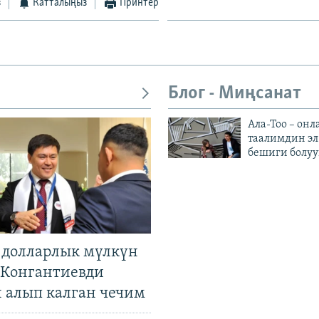
з
Катталыңыз
Принтер
Блог - Миңсанат
Ала-Тоо – онл
таалимдин эл
бешиги болуу
н долларлык мүлкүн
. Конгантиевди
н алып калган чечим