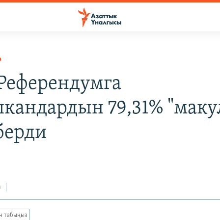
Р
Референдумга
кандардын 79,31% "макул
берди
з
ан табыңыз