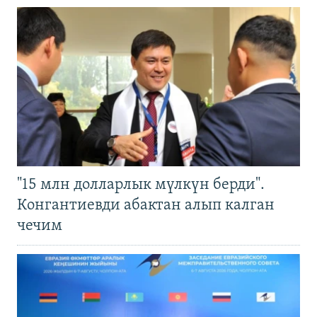
"15 млн долларлык мүлкүн берди".
Конгантиевди абактан алып калган
чечим