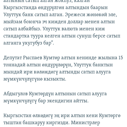
алтынын сатып алган жокпуз, калган
Кыргызстанда өндүрүлгөн алтындын баарын
Улуттук банк сатып алган. Эрежеси жөнөкөй эле,
мыйзам боюнча эч кимден доллар менен алтын
сатып албайбыз. Улуттук валюта менен ким
стандартка туура келген алтын сунуш берсе сатып
алганга укугубуз бар”.
Депутат Рыспаев Кумтөр алтын кенинде жылына 15
тоннадай алтын өндүрүлөрүн, Улуттук банктын
мындай ири көлөмдөгү алтынды сатып алууга
мүмкүнчүлүгүнө кызыкты.
Абдыгулов Кумтөрдүн алтынын сатып алууга
мүмкүнчүлүгү бар экендигин айтты.
Кыргызстан өлкөдөгү эң ири алтын кени Кумтөргө
тыштан башкаруу киргизди. Министрлер