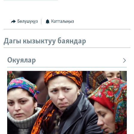
Бөлүшүңүз
Катталыңыз
Дагы кызыктуу баяндар
Окуялар