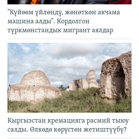
"Күйөөм үйлөндү, жөнөткөн акчама
машина алды". Кордолгон
түркмөнстандык мигрант аялдар
Кыргызстан кремацияга расмий тыюу
салды. Өлкөдө көрүстөн жетиштүүбү?