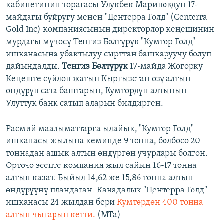
кабинетинин төрагасы Улукбек Мариповдун 17-
майдагы буйругу менен "Центерра Голд" (Centerra
Gold Inc) компаниясынын директорлор кеңешинин
мурдагы мүчөсү Тенгиз Бөлтүрүк "Кумтөр Голд"
ишканасына убактылуу сырттан башкаруучу болуп
дайындалды.
Тенгиз Бөлтүрүк
17-майда Жогорку
Кеңеште сүйлөп жатып Кыргызстан өзү алтын
өндүрүп сата баштарын, Кумтөрдүн алтынын
Улуттук банк сатып аларын билдирген.
Расмий маалыматтарга ылайык, "Кумтөр Голд"
ишканасы жылына кеминде 9 тонна, болбосо 20
тоннадан ашык алтын өндүргөн учурлары болгон.
Орточо эсепте компания жыл сайын 16-17 тонна
алтын казат. Быйыл 14,62 же 15,86 тонна алтын
өндүрүүнү пландаган. Канадалык "Центерра Голд"
ишканасы 24 жылдан бери
Кумтөрдөн 400 тонна
алтын чыгарып кетти.
(МТа)