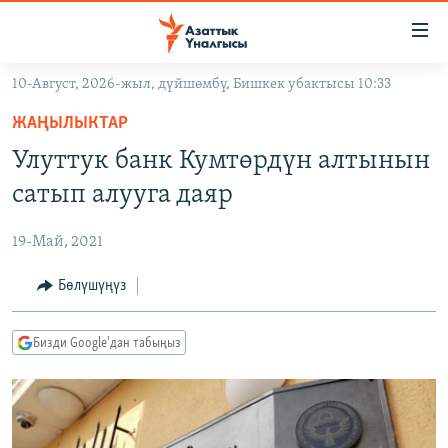
Линктер
Мазмунга
өтүңүз
10-Август, 2026-жыл, дүйшөмбү, Бишкек убактысы 10:33
Навигацияга
ЖАҢЫЛЫКТАР
өтүңүз
ЖАҢЫЛЫКТАР
КЫРГЫЗСТАН
Издөөгө
Улуттук банк Кумтөрдүн алтынын
салыңыз
ДҮЙНӨ
КЫРГЫЗСТАН
сатып алууга даяр
УКРАИНА
САЯСАТ
ДҮЙНӨ
19-Май, 2021
АТАЙЫН ИЛИКТӨӨ
ЭКОНОМИКА
БОРБОР АЗИЯ
ТВ ПРОГРАММАЛАР
Бөлүшүңүз
МАДАНИЯТ
ПОДКАСТ
БҮГҮН АЗАТТЫКТА
Бизди Google'дан табыңыз
ӨЗГӨЧӨ ПИКИР
ЭКСПЕРТТЕР ТАЛДАЙТ
БИЗ ЖАНА ДҮЙНӨ
Русский
ДАНИСТЕ