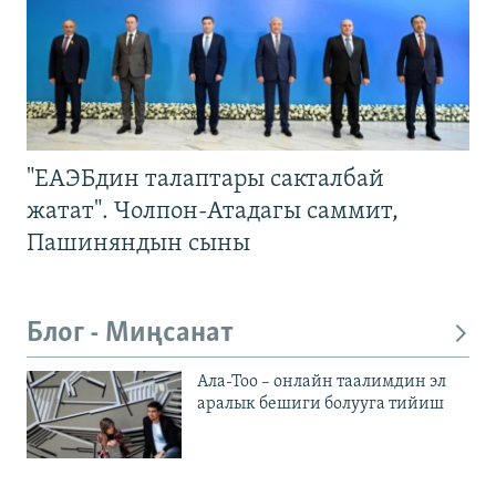
"ЕАЭБдин талаптары сакталбай
жатат". Чолпон-Атадагы саммит,
Пашиняндын сыны
Блог - Миңсанат
Ала-Тоо – онлайн таалимдин эл
аралык бешиги болууга тийиш