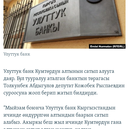
ОНЛАЙН ШЕРИНЕ
ЭЖЕ-СИҢДИЛЕР
АЗАТТЫК+
ЫҢГАЙСЫЗ СУРООЛОР
ЭЕ/АРнун бардык сайттары
Улуттук банк
Улуттук банк Кумтөрдүн алтынын сатып алууга
даяр. Бул тууралуу аталган банктын төрагасы
Толкунбек Абдыгулов депутат Кожобек Рыспаевдин
суроосуна жооп берип жатып билдирди.
“Мыйзам боюнча Улуттук банк Кыргызстандын
ичинде өндүрүлгөн алтындын баарын сатып
алабыз. Акыркы беш жыл ичинде Кумтөрдүн гана