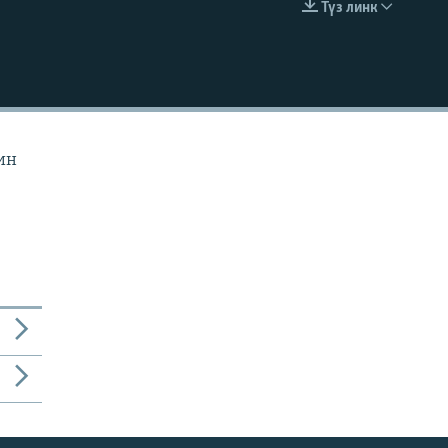
Түз линк
EMBED
ин