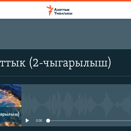
аттык (2-чыгарылыш)
No media source currently avail
0:00