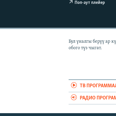
ЭЖЕ-СИҢДИЛЕР
Поп-аут плейер
АЗАТТЫК+
ЫҢГАЙСЫЗ СУРООЛОР
Бул үналгы берүү ар 
обого түз чыгат.
ТВ ПРОГРАММА
РАДИО ПРОГРА