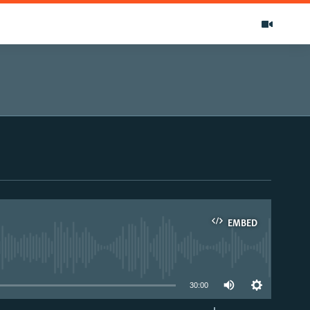
EMBED
able
30:00