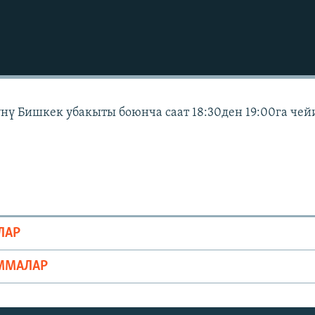
күнү Бишкек убакыты боюнча саат 18:30ден 19:00га чей
ЛАР
ММАЛАР