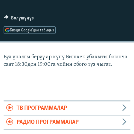
ОНЛАЙН ШЕРИНЕ
ЭЖЕ-СИҢДИЛЕР
АЗАТТЫК+
Бөлүшүңүз
ЫҢГАЙСЫЗ СУРООЛОР
Бизди Google'дан табыңыз
ЭЕ/АРнун бардык сайттары
Бул үналгы берүү ар күнү Бишкек убакыты боюнча
саат 18:30ден 19:00га чейин обого түз чыгат.
ТВ ПРОГРАММАЛАР
РАДИО ПРОГРАММАЛАР