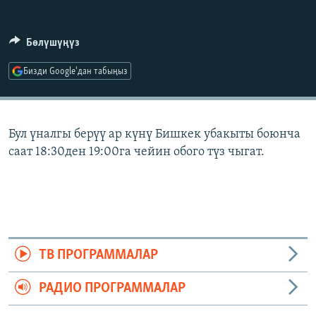
ОНЛАЙН ШЕРИНЕ
ЭЖЕ-СИҢДИЛЕР
АЗАТТЫК+
Бөлүшүңүз
ЫҢГАЙСЫЗ СУРООЛОР
Бизди Google'дан табыңыз
ЭЕ/АРнун бардык сайттары
Бул үналгы берүү ар күнү Бишкек убакыты боюнча
саат 18:30ден 19:00га чейин обого түз чыгат.
ТВ ПРОГРАММАЛАР
РАДИО ПРОГРАММАЛАР