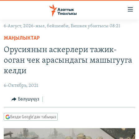
Линктер
Мазмунга
өтүңүз
6-Август, 2026-жыл, бейшемби, Бишкек убактысы 08:21
Навигацияга
ЖАҢЫЛЫКТАР
өтүңүз
ЖАҢЫЛЫКТАР
КЫРГЫЗСТАН
Издөөгө
Орусиянын аскерлери тажик-
салыңыз
ДҮЙНӨ
КЫРГЫЗСТАН
ооган чек арасындагы машыгууга
УКРАИНА
САЯСАТ
ДҮЙНӨ
келди
АТАЙЫН ИЛИКТӨӨ
ЭКОНОМИКА
БОРБОР АЗИЯ
6-Октябрь, 2021
ТВ ПРОГРАММАЛАР
МАДАНИЯТ
Бөлүшүңүз
ПОДКАСТ
БҮГҮН АЗАТТЫКТА
ӨЗГӨЧӨ ПИКИР
ЭКСПЕРТТЕР ТАЛДАЙТ
Бизди Google'дан табыңыз
БИЗ ЖАНА ДҮЙНӨ
Русский
ДАНИСТЕ