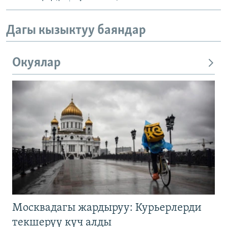
Дагы кызыктуу баяндар
Окуялар
Москвадагы жардыруу: Курьерлерди
текшерүү күч алды