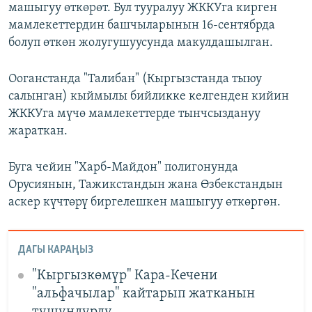
машыгуу өткөрөт. Бул тууралуу ЖККУга кирген
мамлекеттердин башчыларынын 16-сентябрда
болуп өткөн жолугушуусунда макулдашылган.
Ооганстанда "Талибан" (Кыргызстанда тыюу
салынган) кыймылы бийликке келгенден кийин
ЖККУга мүчө мамлекеттерде тынчсыздануу
жараткан.
Буга чейин "Харб-Майдон" полигонунда
Орусиянын, Тажикстандын жана Өзбекстандын
аскер күчтөрү биргелешкен машыгуу өткөргөн.
ДАГЫ КАРАҢЫЗ
"Кыргызкөмүр" Кара-Кечени
"альфачылар" кайтарып жатканын
түшүндүрдү