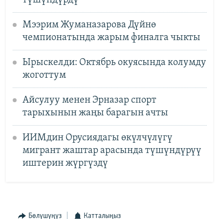
Мээрим Жуманазарова Дүйнө
чемпионатында жарым финалга чыкты
Ырыскелди: Октябрь окуясында колумду
жоготтум
Айсулуу менен Эрназар спорт
тарыхынын жаңы барагын ачты
ИИМдин Орусиядагы өкүлчүлүгү
мигрант жаштар арасында түшүндүрүү
иштерин жүргүздү
Бөлүшүңүз
Катталыңыз