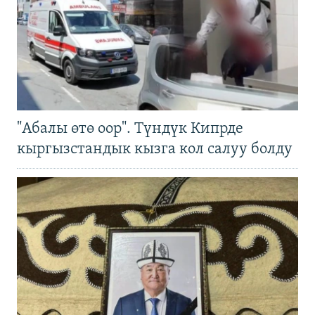
"Абалы өтө оор". Түндүк Кипрде
кыргызстандык кызга кол салуу болду