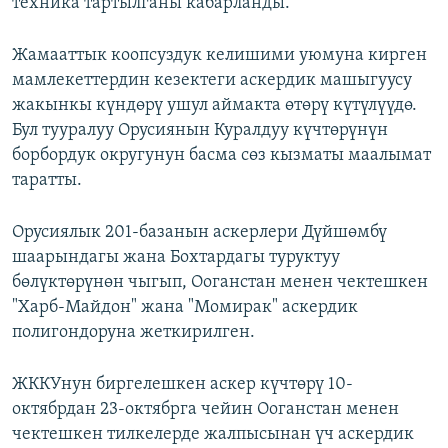
техника тартылганы кабарланды.
Жамааттык коопсуздук келишими уюмуна кирген
мамлекеттердин кезектеги аскердик машыгуусу
жакынкы күндөрү ушул аймакта өтөрү күтүлүүдө.
Бул тууралуу Орусиянын Куралдуу күчтөрүнүн
борбордук округунун басма сөз кызматы маалымат
таратты.
Орусиялык 201-базанын аскерлери Дүйшөмбү
шаарындагы жана Бохтардагы туруктуу
бөлүктөрүнөн чыгып, Ооганстан менен чектешкен
"Харб-Майдон" жана "Момирак" аскердик
полигондоруна жеткирилген.
ЖККУнун биргелешкен аскер күчтөрү 10-
октябрдан 23-октябрга чейин Ооганстан менен
чектешкен тилкелерде жалпысынан үч аскердик