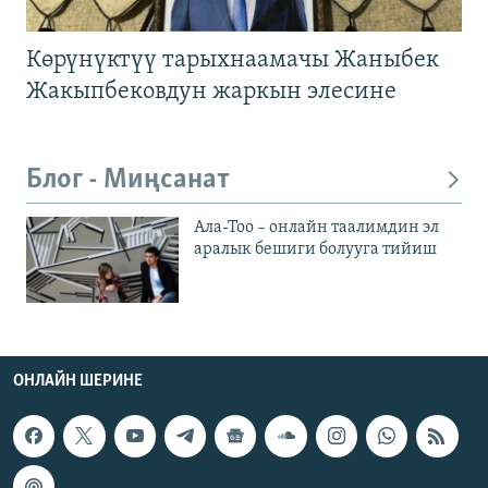
Көрүнүктүү тарыхнаамачы Жаныбек
Жакыпбековдун жаркын элесине
Блог - Миңсанат
Ала-Тоо – онлайн таалимдин эл
аралык бешиги болууга тийиш
ОНЛАЙН ШЕРИНЕ