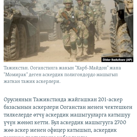
ОНЛАЙН ШЕРИНЕ
ЭЖЕ-СИҢДИЛЕР
АЗАТТЫК+
ЫҢГАЙСЫЗ СУРООЛОР
ЭЕ/АРнун бардык сайттары
Тажикстан. Ооганстанга жакын "Харб-Майдон" жана
"Момирак" деген аскердик полигондордо машыгып
жаткан тажик аскерлери.
Орусиянын Тажикстанда жайгашкан 201-аскер
базасынын аскерлери Ооганстан менен чектешкен
тилкелерде өтчү аскердик машыгууларга катышуу
үчүн жөнөп кетти. Бул аскердик машыгууга 2700
жөө аскер менен офицер катышып, аскердик