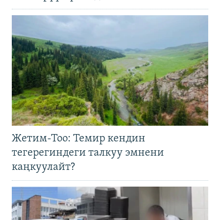
Жетим-Тоо: Темир кендин
тегерегиндеги талкуу эмнени
каңкуулайт?