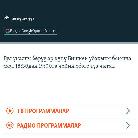
ОНЛАЙН ШЕРИНЕ
ЭЖЕ-СИҢДИЛЕР
АЗАТТЫК+
Бөлүшүңүз
ЫҢГАЙСЫЗ СУРООЛОР
Бизди Google'дан табыңыз
ЭЕ/АРнун бардык сайттары
Бул үналгы берүү ар күнү Бишкек убакыты боюнча
саат 18:30дан 19:00гө чейин обого түз чыгат.
ТВ ПРОГРАММАЛАР
РАДИО ПРОГРАММАЛАР