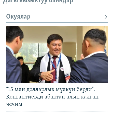
Дагы кызыктуу баяндар
Окуялар
"15 млн долларлык мүлкүн берди".
Конгантиевди абактан алып калган
чечим