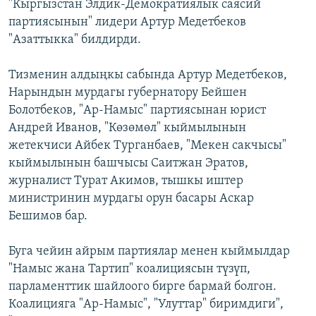
"Кыргызстан Элдик-Демократиялык саясий
партиясынын" лидери Артур Медетбеков
"Азаттыкка" билдирди.
Тизменин алдыңкы сабында Артур Медетбеков,
Нарындын мурдагы губернатору Бейшен
Болотбеков, "Ар-Намыс" партиясынан юрист
Андрей Иванов, "Көзөмөл" кыймылынын
жетекчиси Айбек Турганбаев, "Мекен сакчысы"
кыймылынын башчысы Саитжан Эратов,
журналист Турат Акимов, тышкы иштер
министринин мурдагы орун басары Аскар
Бешимов бар.
Буга чейин айрым партиялар менен кыймылдар
"Намыс жана Тартип" коалициясын түзүп,
парламенттик шайлоого бирге бармай болгон.
Коалицияга "Ар-Намыс", "Улуттар" биримдиги",