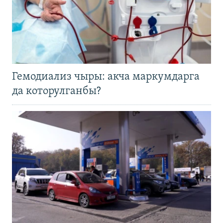
Гемодиализ чыры: акча маркумдарга
да которулганбы?