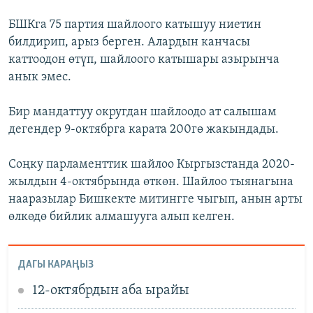
БШКга 75 партия шайлоого катышуу ниетин
билдирип, арыз берген. Алардын канчасы
каттоодон өтүп, шайлоого катышары азырынча
анык эмес.
Бир мандаттуу округдан шайлоодо ат салышам
дегендер 9-октябрга карата 200гө жакындады.
Соңку парламенттик шайлоо Кыргызстанда 2020-
жылдын 4-октябрында өткөн. Шайлоо тыянагына
нааразылар Бишкекте митингге чыгып, анын арты
өлкөдө бийлик алмашууга алып келген.
ДАГЫ КАРАҢЫЗ
12-октябрдын аба ырайы