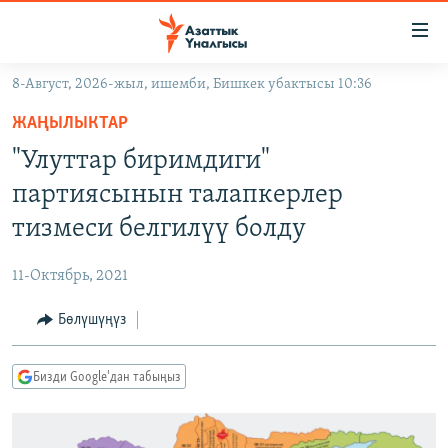
Линктер
Мазмунга
өтүңүз
8-Август, 2026-жыл, ишемби, Бишкек убактысы 10:36
Навигацияга
ЖАҢЫЛЫКТАР
өтүңүз
ЖАҢЫЛЫКТАР
КЫРГЫЗСТАН
Издөөгө
"Улуттар биримдиги"
салыңыз
ДҮЙНӨ
КЫРГЫЗСТАН
партиясынын талапкерлер
УКРАИНА
САЯСАТ
ДҮЙНӨ
тизмеси белгилүү болду
АТАЙЫН ИЛИКТӨӨ
ЭКОНОМИКА
БОРБОР АЗИЯ
11-Октябрь, 2021
ТВ ПРОГРАММАЛАР
МАДАНИЯТ
Бөлүшүңүз
ПОДКАСТ
БҮГҮН АЗАТТЫКТА
ӨЗГӨЧӨ ПИКИР
ЭКСПЕРТТЕР ТАЛДАЙТ
Бизди Google'дан табыңыз
БИЗ ЖАНА ДҮЙНӨ
Русский
ДАНИСТЕ