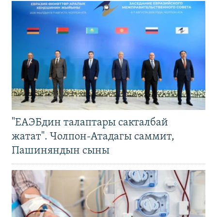
"ЕАЭБдин талаптары сакталбай
жатат". Чолпон-Атадагы саммит,
Пашиняндын сыны