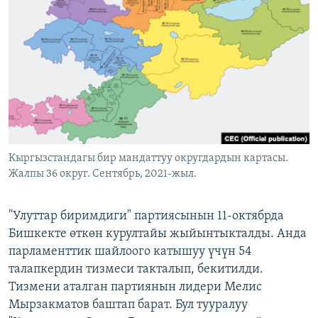
ОНЛАЙН ШЕРИНЕ
ЭЖЕ-СИҢДИЛЕР
АЗАТТЫК+
ЫҢГАЙСЫЗ СУРООЛОР
ЭЕ/АРнун бардык сайттары
Кыргызстандагы бир мандаттуу округдардын картасы.
Жалпы 36 округ. Сентябрь, 2021-жыл.
"Улуттар биримдиги" партиясынын 11-октябрда
Бишкекте өткөн курултайы жыйынтыкталды. Анда
парламенттик шайлоого катышуу үчүн 54
талапкердин тизмеси такталып, бекитилди.
Тизмени аталган партиянын лидери Мелис
Мырзакматов баштап барат. Бул тууралуу