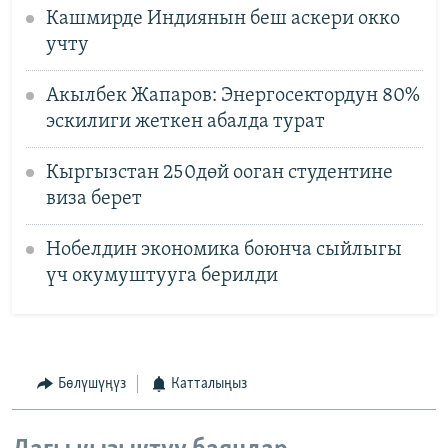
Кашмирде Индиянын беш аскери окко
учту
Акылбек Жапаров: Энергосектордун 80%
эскилиги жеткен абалда турат
Кыргызстан 250дөй ооган студентине
виза берет
Нобелдин экономика боюнча сыйлыгы
үч окумуштууга берилди
Бөлүшүңүз
Катталыңыз