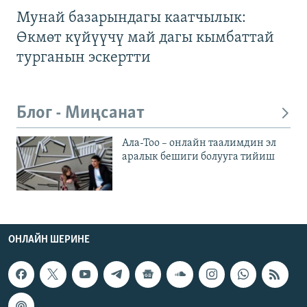
Мунай базарындагы каатчылык:
Өкмөт күйүүчү май дагы кымбаттай
турганын эскертти
Блог - Миңсанат
Ала-Тоо – онлайн таалимдин эл
аралык бешиги болууга тийиш
ОНЛАЙН ШЕРИНЕ