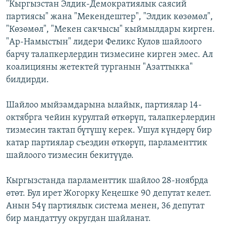
"Кыргызстан Элдик-Демократиялык саясий
партиясы" жана "Мекендештер", "Элдик көзөмөл",
"Көзөмөл", "Мекен сакчысы" кыймылдары кирген.
"Ар-Намыстын" лидери Феликс Кулов шайлоого
барчу талапкерлердин тизмесине кирген эмес. Ал
коалицияны жетектей турганын "Азаттыкка"
билдирди.
Шайлоо мыйзамдарына ылайык, партиялар 14-
октябрга чейин курултай өткөрүп, талапкерлердин
тизмесин тактап бүтүшү керек. Ушул күндөрү бир
катар партиялар съездин өткөрүп, парламенттик
шайлоого тизмесин бекитүүдө.
Кыргызстанда парламенттик шайлоо 28-ноябрда
өтөт. Бул ирет Жогорку Кеңешке 90 депутат келет.
Анын 54ү партиялык система менен, 36 депутат
бир мандаттуу округдан шайланат.