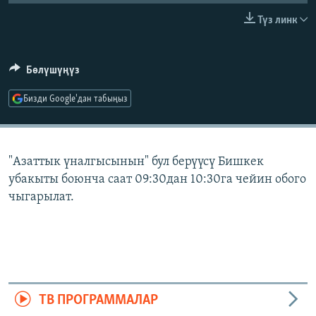
ОНЛАЙН ШЕРИНЕ
ЭЖЕ-СИҢДИЛЕР
Түз линк
АЗАТТЫК+
ЫҢГАЙСЫЗ СУРООЛОР
Бөлүшүңүз
Бизди Google'дан табыңыз
ЭЕ/АРнун бардык сайттары
"Азаттык үналгысынын" бул берүүсү Бишкек
убакыты боюнча саат 09:30дан 10:30га чейин обого
чыгарылат.
ТВ ПРОГРАММАЛАР