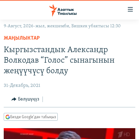
Линктер
Мазмунга
өтүңүз
9-Август, 2026-жыл, жекшемби, Бишкек убактысы 12:30
Навигацияга
ЖАҢЫЛЫКТАР
өтүңүз
ЖАҢЫЛЫКТАР
КЫРГЫЗСТАН
Издөөгө
Кыргызстандык Александр
салыңыз
ДҮЙНӨ
КЫРГЫЗСТАН
Волкодав “Голос” сынагынын
УКРАИНА
САЯСАТ
ДҮЙНӨ
жеңүүчүсү болду
АТАЙЫН ИЛИКТӨӨ
ЭКОНОМИКА
БОРБОР АЗИЯ
31-Декабрь, 2021
ТВ ПРОГРАММАЛАР
МАДАНИЯТ
Бөлүшүңүз
ПОДКАСТ
БҮГҮН АЗАТТЫКТА
ӨЗГӨЧӨ ПИКИР
ЭКСПЕРТТЕР ТАЛДАЙТ
Бизди Google'дан табыңыз
БИЗ ЖАНА ДҮЙНӨ
Русский
ДАНИСТЕ