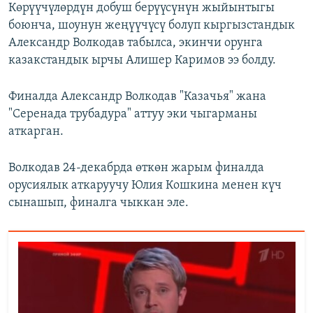
Көрүүчүлөрдүн добуш берүүсүнүн жыйынтыгы
боюнча, шоунун жеңүүчүсү болуп кыргызстандык
Александр Волкодав табылса, экинчи орунга
казакстандык ырчы Алишер Каримов ээ болду.
Финалда Александр Волкодав "Казачья" жана
"Серенада трубадура" аттуу эки чыгарманы
аткарган.
Волкодав 24-декабрда өткөн жарым финалда
орусиялык аткаруучу Юлия Кошкина менен күч
сынашып, финалга чыккан эле.