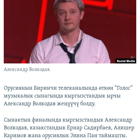
ОНЛАЙН ШЕРИНЕ
ЭЖЕ-СИҢДИЛЕР
АЗАТТЫК+
ЫҢГАЙСЫЗ СУРООЛОР
ЭЕ/АРнун бардык сайттары
Александр Волкодав.
Орусиянын Биринчи телеканалында өткөн “Голос”
музыкалык сынагында кыргызстандык ырчы
Александр Волкодав жеңүүчү болду.
Сынактын финалында кыргызстандык Александр
Волкодав, казакстандык Ернар Садирбаев, Алишер
Каримов жана орусиялык Элина Пан таймашты.