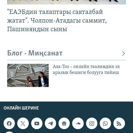
"ЕАЭБдин талаптары сакталбай
жатат". Чолпон-Атадагы саммит,
Пашиняндын сыны
Блог - Миңсанат
Ала-Тоо – онлайн таалимдин эл
аралык бешиги болууга тийиш
ОНЛАЙН ШЕРИНЕ