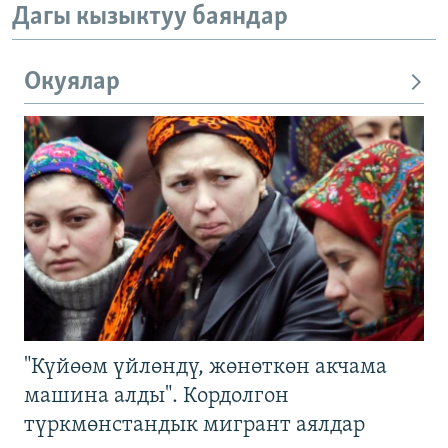
Дагы кызыктуу баяндар
Окуялар
"Күйөөм үйлөндү, жөнөткөн акчама
машина алды". Кордолгон
түркмөнстандык мигрант аялдар