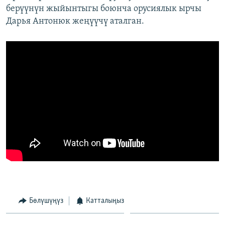
берүүнүн жыйынтыгы боюнча орусиялык ырчы
Дарья Антонюк жеңүүчү аталган.
Бөлүшүңүз
Катталыңыз