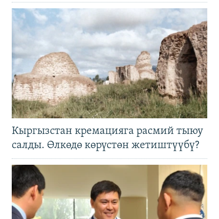
Кыргызстан кремацияга расмий тыюу
салды. Өлкөдө көрүстөн жетиштүүбү?