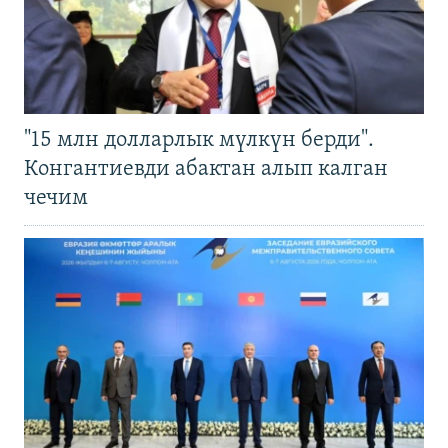
"15 млн долларлык мүлкүн берди".
Конгантиевди абактан алып калган
чечим