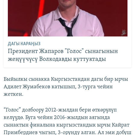
ДАГЫ КАРАҢЫЗ
Президент Жапаров "Голос" сынагынын
жеңүүчүсү Волкодавды куттуктады
Быйылкы сынакка Кыргызстандан дагы бир ырчы
Адилет Жумабеков катышып, 3-турга чейин
жеткен.
“Голос” долбоору 2012-жылдан бери өткөрүлүп
келүүдө. Буга чейин 2016-жылдын аягында
сынактын финалына кыргызстандык ырчы Кайрат
Примбердиев чыгып, 3-орунду алган. Ал эми добуш