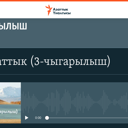
АРЫЛЫШ
аттык (3-чыгарылыш)
No media source currently avail
0:00