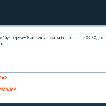
" бул берүүсү Бишкек убакыты боюнча саат 09:30дан 
т.
ЛАР
ММАЛАР