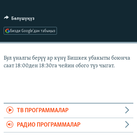
ОНЛАЙН ШЕРИНЕ
ЭЖЕ-СИҢДИЛЕР
АЗАТТЫК+
Бөлүшүңүз
ЫҢГАЙСЫЗ СУРООЛОР
Бизди Google'дан табыңыз
ЭЕ/АРнун бардык сайттары
Бул үналгы берүү ар күнү Бишкек убакыты боюнча
саат 18:00ден 18:30га чейин обого түз чыгат.
ТВ ПРОГРАММАЛАР
РАДИО ПРОГРАММАЛАР