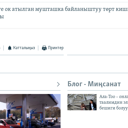
е ок атылган мушташка байланыштуу төрт киш
ды
з
Катталыңыз
Принтер
Блог - Миңсанат
Ала-Тоо – онл
таалимдин эл
бешиги болуу