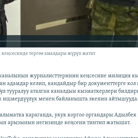
 кеңсесинде тергөө амалдары жүрүп жатат
E каналынын журналисттеринин кеңсесине милиция к
ан адамдар келип, кандайдыр бир документтерге кол 
ул тууралуу аталган каналдын кызматкерлери билдири
к ишмердүүлүк менен байланышта экенин айтышууда
алыматка караганда, укук коргоо органдары Адылбек
дын арызынын негизинде кеңсени тинтип жатышат.
240p
360p