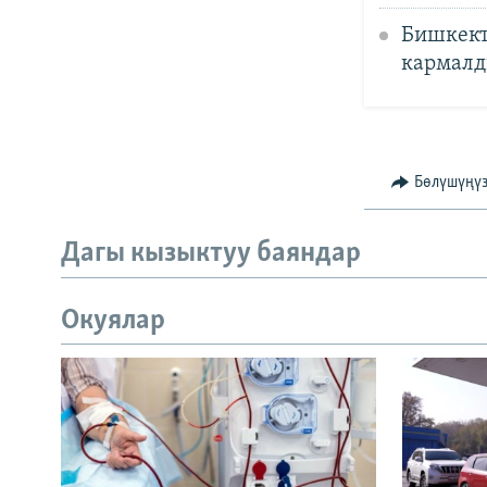
Бишкект
кармал
Бөлүшүңү
Дагы кызыктуу баяндар
Окуялар