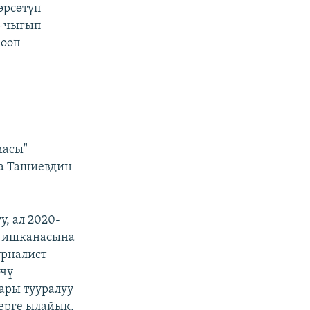
өрсөтүп
п-чыгып
жооп
масы"
на Ташиевдин
, ал 2020-
к ишканасына
урналист
өчү
ары тууралуу
ерге ылайык,