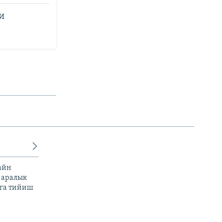
и
айн
 аралык
га тийиш