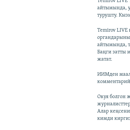
Temirov LIV
айтымында, у
турушту. Кыз
Temirov LIVE
органдарынын
айтымында, 
Баңги затты 
жатат.
ИИМден маалы
комментарийи
Окуя болгон 
журналисттер
Алар кеңсени
кимди кирги