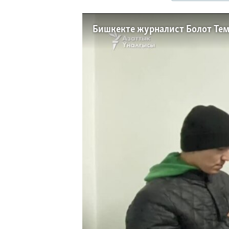
ЭЖЕ-СИҢДИЛЕР
АЗАТТЫК+
Бишкекте журналист Болот Тем
ЫҢГАЙСЫЗ СУРООЛОР