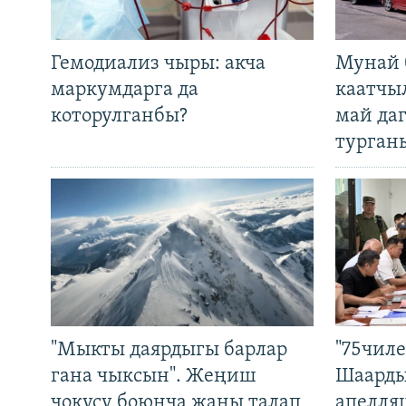
Гемодиализ чыры: акча
Мунай 
маркумдарга да
каатчы
которулганбы?
май да
турган
"Мыкты даярдыгы барлар
"75чиле
гана чыксын". Жеңиш
Шаарды
чокусу боюнча жаңы талап
апелля