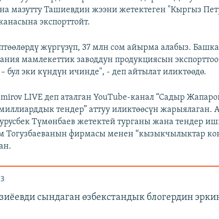
на мазутту Ташиевдин жээни жетектеген "Кыргыз Пе
анасына экспорттойт.
птөөлөрдү жүргүзүп, 37 млн сом айырма алабыз. Башка
ания мамлекеттик заводдун продукциясын экспортто
– бул эки күндүн ичинде", - деп айтылат иликтөөдө.
emirov LIVE деп аталган YouTube-канал “Садыр Жапаро
иллиарддык тендер” аттуу иликтөөсүн жарыялаган. А
русбек Түмөнбаев жетектей турганы жана тендер и
м Тогузбаеванын фирмасы менен “кызыкчылыктар ко
ан.
З
зиёевди сындаган өзбекстандык блогердин эрки