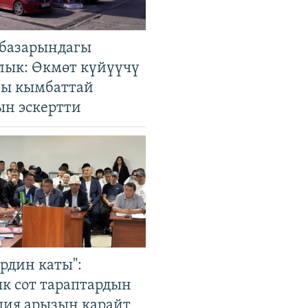
базарындагы
лык: Өкмөт күйүүчү
гы кымбаттай
ын эскертти
рдин каты":
к сот тараптардын
ция арызын карайт