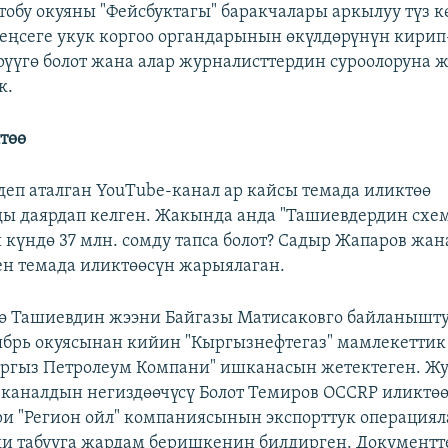
тобу окуяны "Фейсбуктагы" баракчалары аркылуу түз к
кеңсеге укук коргоо органдарынын өкүлдөрүнүн кири
үүгө болот жана алар журналисттердин суроолоруна 
к.
төө
 деп аталган YouTube-канал ар кайсы темада иликтөө
ы даярдап келген. Жакында анда "Ташиевдердин схе
 күндө 37 млн. сомду тапса болот? Садыр Жапаров жа
ен темада иликтөөсүн жарыялаган.
 Ташиевдин жээни Байгазы Матисаковго байланыштуу
ябрь окуясынан кийин "Кыргызнефтегаз" мамлекетти
ргыз Петролеум Компани" ишканасын жетектеген. Ж
 каналдын негиздөөчүсү Болот Темиров OCCRP иликтө
и "Регион ойл" компаниясынын экспорттук операциял
и табууга жардам беришкенин билдирген. Документт