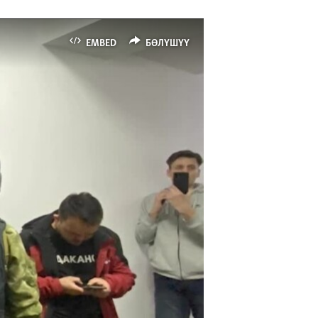
EMBED
БӨЛҮШҮҮ