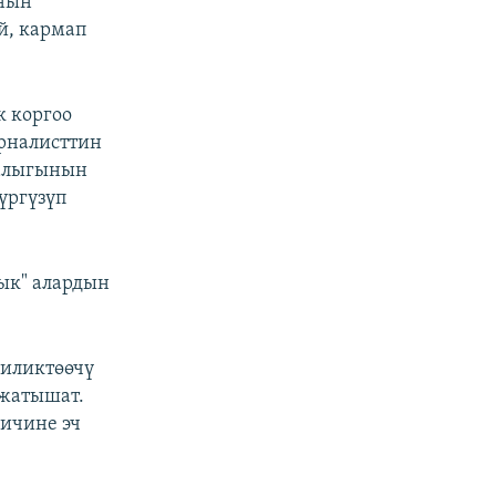
анын
й, кармап
к коргоо
урналисттин
малыгынын
үргүзүп
ык" алардын
 иликтөөчү
 жатышат.
 ичине эч