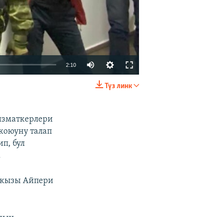
Auto
2:10
240p
Түз линк
EMBED
БӨЛҮШҮҮ
360p
480p
ызматкерлери
коюуну талап
720p
п, бул
.
 кызы Айпери
480p