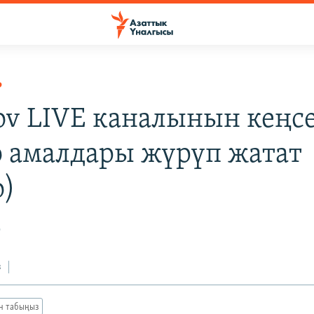
Р
ov LIVE каналынын кеңс
ө амалдары жүрүп жатат
о)
2
з
ан табыңыз