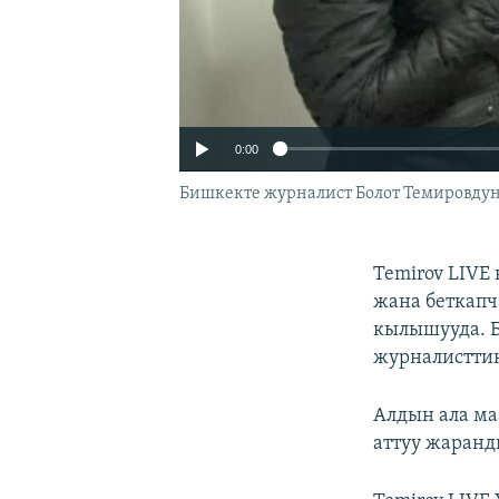
0:00
Бишкекте журналист Болот Темировдун
Temirov LIV
жана беткапч
кылышууда. Б
журналистти
Алдын ала ма
аттуу жаран
Auto