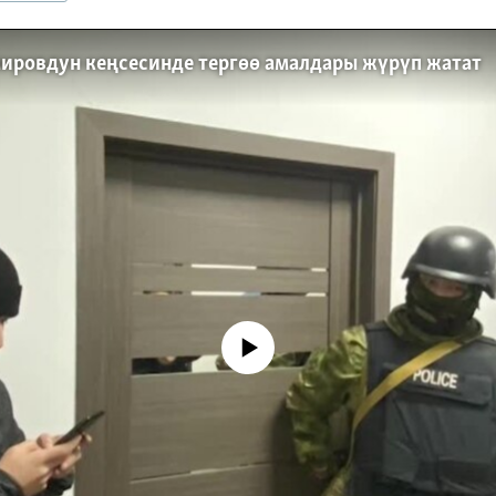
ировдун кеңсесинде тергөө амалдары жүрүп жатат
No media source currently available