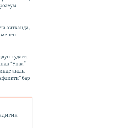
тролеум
ча айтканда,
о менен
вдун кудасы
нда “Унаа”
шинде анын
нфликти” бар
ндигин