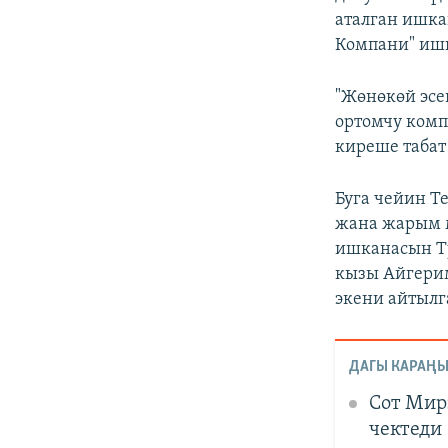
аталган ишка
Компани" ишк
"Жөнөкөй эсе
ортомчу комп
киреше табат 
Буга чейин T
жана жарым м
ишканасын Ту
кызы Айгери
экени айтылг
ДАГЫ КАРАҢЫ
Сот Мир
чектеди