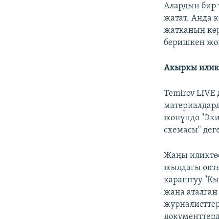
Алардын бир 
жатат. Анда 
жатканын көр
беришкен жо
Акыркы илик
Temirov LIVE
материалдард
жөнүндө "Эки
схемасы" дег
Жаңы иликтөө
жылдагы окт
караштуу "Кы
жана аталган
журналисттер
документтерд