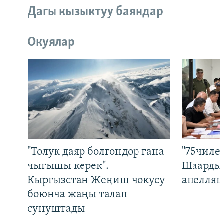
Дагы кызыктуу баяндар
Окуялар
"Толук даяр болгондор гана
"75чиле
чыгышы керек".
Шаарды
Кыргызстан Жеңиш чокусу
апелля
боюнча жаңы талап
сунуштады