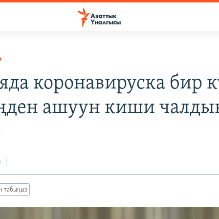
Р
яда коронавируска бир 
ңден ашуун киши чалды
2
з
ан табыңыз