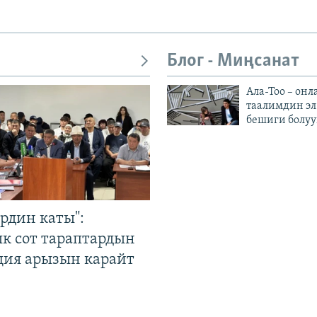
Блог - Миңсанат
Ала-Тоо – онл
таалимдин эл
бешиги болуу
рдин каты":
к сот тараптардын
ция арызын карайт