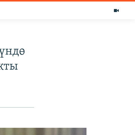
күндө
кты