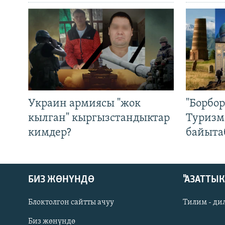
Украин армиясы "жок
"Борбо
кылган" кыргызстандыктар
Туризм
кимдер?
байыта
БИЗ ЖӨНҮНДӨ
"АЗАТТЫ
Блоктолгон сайтты ачуу
Тилим - ди
Биз жөнүндө