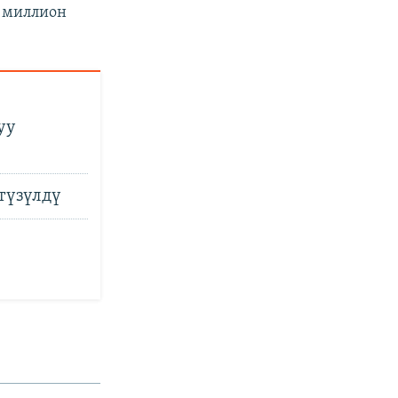
6 миллион
уу
түзүлдү