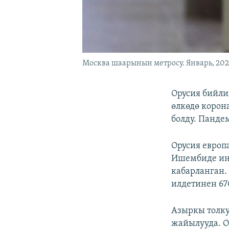
Москва шаарынын метросу. Январь, 20
Орусия бийли
өлкөдө корон
болду. Панде
Орусия европ
Ишембиде инф
кабарланган
илдетинен 67
Азыркы толку
жайылууда. О