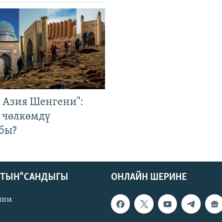
р Азия Шенгени":
 чөлкөмдү
бы?
КТЫН" САНДЫГЫ
ОНЛАЙН ШЕРИНЕ
лим