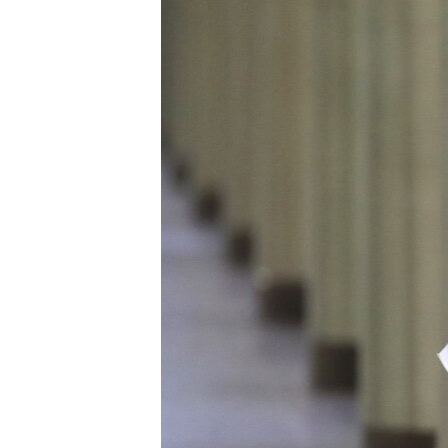
ЭЖЕ-СИҢДИЛЕР
АЗАТТЫК+
ЫҢГАЙСЫЗ СУРООЛОР