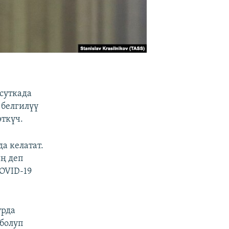
суткада
 белгилүү
өткүч.
а келатат.
ң деп
OVID-19
урда
болуп