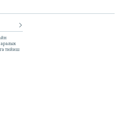
айн
 аралык
га тийиш