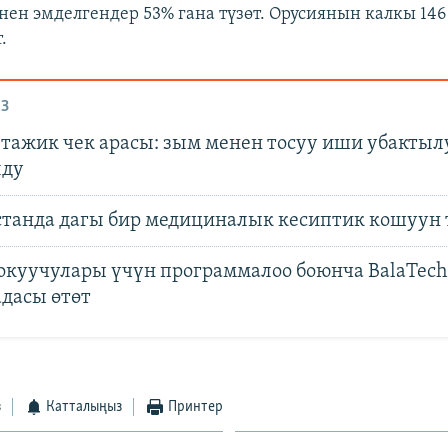
нен эмделгендер 53% гана түзөт. Орусиянын калкы 14
.
З
тажик чек арасы: зым менен тосуу иши убактыл
лду
танда дагы бир медициналык кесиптик кошуун 
окуучулары үчүн программалоо боюнча BalaTech
дасы өтөт
з
Катталыңыз
Принтер