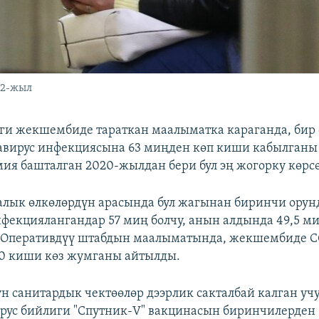
22-жыл
ги жекшембиде тараткан маалыматка караганда, бир 
авирус инфекциясына 63 миңден көп киши кабылганы
мия башталган 2020-жылдан бери бул эң жогорку көрс
алык өлкөлөрдүн арасында бул жагынан биринчи орунд
екциялангандар 57 миң болчу, анын алдында 49,5 ми
. Оперативдүү штабдын маалыматында, жекшембиде C
0 киши көз жумганы айтылды.
н санитардык чектөөлөр дээрлик сакталбай калган уч
рус бийлиги "Спутник-V" вакцинасын биринчилерден 