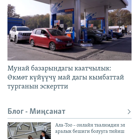
Мунай базарындагы каатчылык:
Өкмөт күйүүчү май дагы кымбаттай
турганын эскертти
Блог - Миңсанат
Ала-Тоо – онлайн таалимдин эл
аралык бешиги болууга тийиш