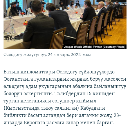
ОНЛАЙН ШЕРИНЕ
ЭЖЕ-СИҢДИЛЕР
АЗАТТЫК+
ЫҢГАЙСЫЗ СУРООЛОР
ЭЕ/АРнун бардык сайттары
Ослодогу жолугушуу. 24-январь, 2022-жыл
Батыш дипломаттары Ослодогу сүйлөшүүлөрдө
Ооганстанга гуманитардык жардам берүү маселеси
өлкөдөгү адам укуктарынын абалына байланыштуу
болорун эскертишти. Талибдердин 15 кишиден
турган делегациясы согушкер кыймыл
(Кыргызстанда тыюу салынган) Кабулдагы
бийликти басып алгандан бери алгачкы жолу, 23-
январда Европага расмий сапар менен барган.