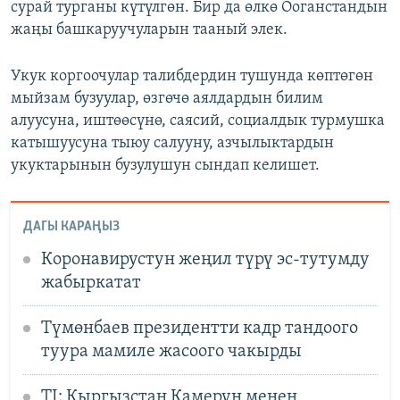
сурай турганы күтүлгөн. Бир да өлкө Ооганстандын
жаңы башкаруучуларын тааный элек.
Укук коргоочулар талибдердин тушунда көптөгөн
мыйзам бузуулар, өзгөчө аялдардын билим
алуусуна, иштөөсүнө, саясий, социалдык турмушка
катышуусуна тыюу салууну, азчылыктардын
укуктарынын бузулушун сындап келишет.
ДАГЫ КАРАҢЫЗ
Коронавирустун жеңил түрү эс-тутумду
жабыркатат
Түмөнбаев президентти кадр тандоого
туура мамиле жасоого чакырды
TI: Кыргызстан Камерун менен