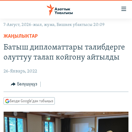
Линктер
Мазмунга
өтүңүз
7-Август, 2026-жыл, жума, Бишкек убактысы 20:09
Навигацияга
ЖАҢЫЛЫКТАР
өтүңүз
ЖАҢЫЛЫКТАР
КЫРГЫЗСТАН
Издөөгө
Батыш дипломаттары талибдерге
салыңыз
ДҮЙНӨ
КЫРГЫЗСТАН
олуттуу талап койгону айтылды
УКРАИНА
САЯСАТ
ДҮЙНӨ
26-Январь, 2022
АТАЙЫН ИЛИКТӨӨ
ЭКОНОМИКА
БОРБОР АЗИЯ
ТВ ПРОГРАММАЛАР
Бөлүшүңүз
МАДАНИЯТ
ПОДКАСТ
БҮГҮН АЗАТТЫКТА
Бизди Google'дан табыңыз
ӨЗГӨЧӨ ПИКИР
ЭКСПЕРТТЕР ТАЛДАЙТ
БИЗ ЖАНА ДҮЙНӨ
Русский
ДАНИСТЕ