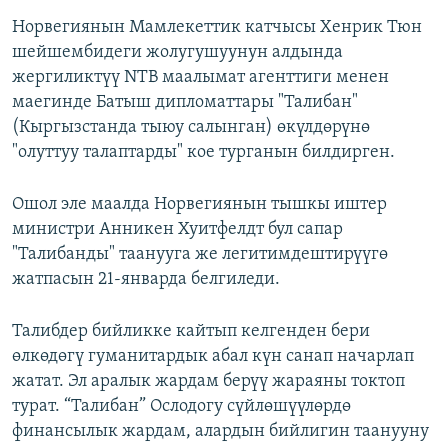
Норвегиянын Мамлекеттик катчысы Хенрик Тюн
шейшембидеги жолугушуунун алдында
жергиликтүү NTB маалымат агенттиги менен
маегинде Батыш дипломаттары "Талибан"
(Кыргызстанда тыюу салынган) өкүлдөрүнө
"олуттуу талаптарды" кое турганын билдирген.
Ошол эле маалда Норвегиянын тышкы иштер
министри Анникен Хуитфелдт бул сапар
"Талибанды" таанууга же легитимдештирүүгө
жатпасын 21-январда белгиледи.
Талибдер бийликке кайтып келгенден бери
өлкөдөгү гуманитардык абал күн санап начарлап
жатат. Эл аралык жардам берүү жараяны токтоп
турат. “Талибан” Ослодогу сүйлөшүүлөрдө
финансылык жардам, алардын бийлигин таанууну