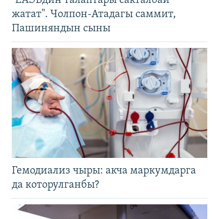
"ЕАЭБдин талаптары сакталбай
жатат". Чолпон-Атадагы саммит,
Пашиняндын сыны
Гемодиализ чыры: акча маркумдарга
да которулганбы?