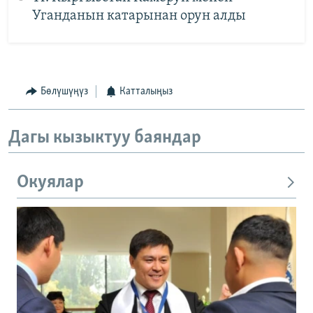
Уганданын катарынан орун алды
Бөлүшүңүз
Катталыңыз
Дагы кызыктуу баяндар
Окуялар