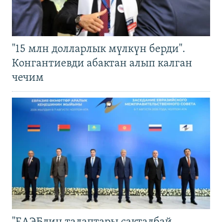
"15 млн долларлык мүлкүн берди".
Конгантиевди абактан алып калган
чечим