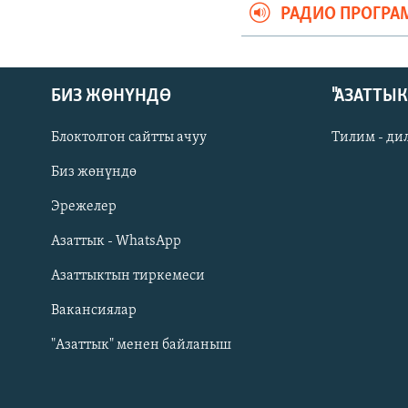
РАДИО ПРОГРА
БИЗ ЖӨНҮНДӨ
"АЗАТТЫ
Блоктолгон сайтты ачуу
Тилим - ди
Биз жөнүндө
Русский
Эрежелер
Азаттык - WhatsApp
ОНЛАЙН ШЕРИНЕ
Азаттыктын тиркемеси
Вакансиялар
"Азаттык" менен байланыш
ЭЕ/АРнун бардык сайттары