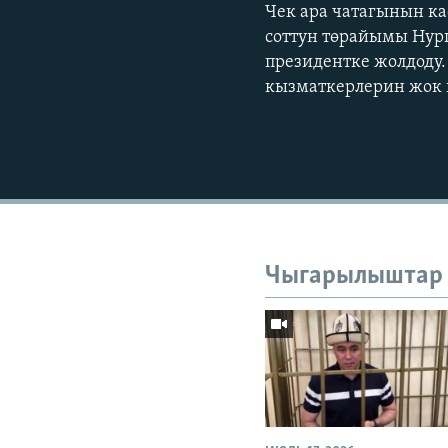
Чек ара чатагынын ка
соттун төрайымы Нур
президентке жолдоду.
кызматкерлерин жок 
Чыгарылыштар