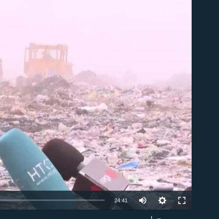
able
Auto
24:41
240p