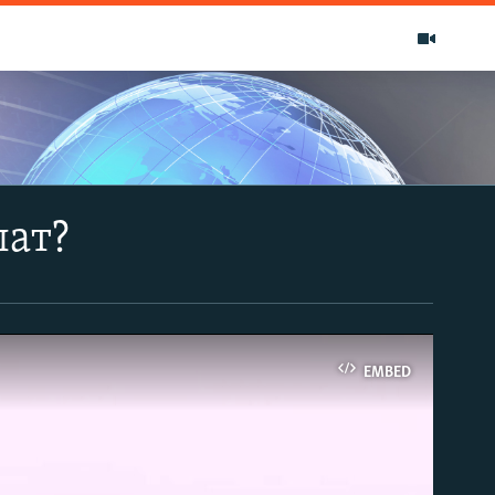
лат?
EMBED