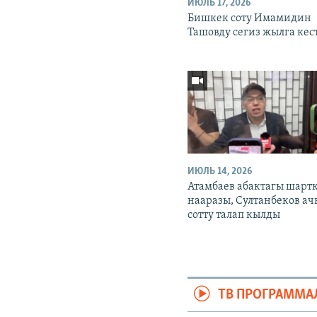
ИЮЛЬ 17, 2026
Бишкек соту Имамидин
Ташовду сегиз жылга кес
ИЮЛЬ 14, 2026
Атамбаев абактагы шарт
нааразы, Султанбеков а
сотту талап кылды
ТВ ПРОГРАММА