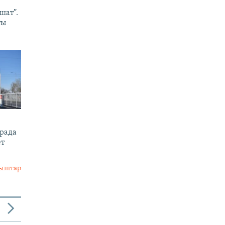
шат”.
ты
арада
ет
лыштар