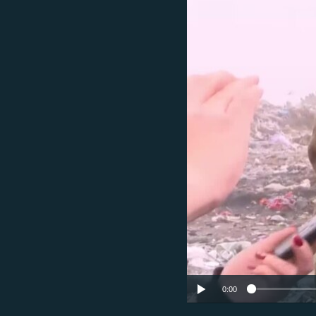
ЭЖЕ-СИҢДИЛЕР
АЗАТТЫК+
ЫҢГАЙСЫЗ СУРООЛОР
0:00