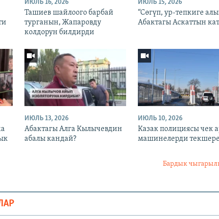
ИЮЛЬ 16, 2026
ИЮЛЬ 15, 2026
Ташиев шайлоого барбай
“Сөгүп, ур-тепкиге алы
ти
турганын, Жапаровду
Абактагы Аскаттын ка
колдорун билдирди
ИЮЛЬ 13, 2026
ИЮЛЬ 10, 2026
ка
Абактагы Алга Кылычевдин
Казак полициясы чек 
чык
абалы кандай?
машинелерди текшер
Бардык чыгары
ЛАР