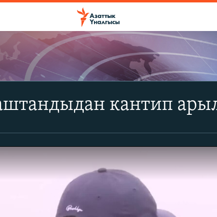
аштандыдан кантип ары