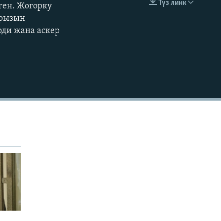
Түз линк
ген. Жогорку
EMBED
360p
арызын
рди жана аскер
480p
720p
1080p
480p