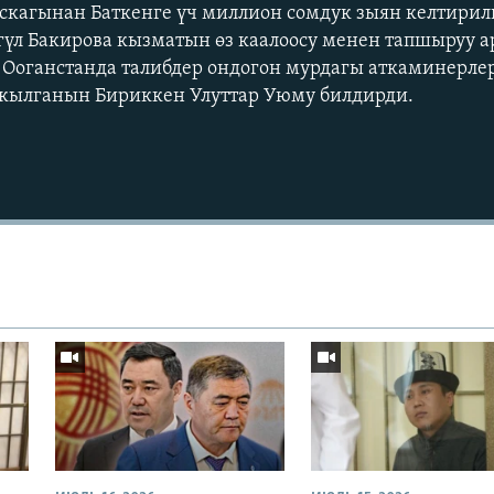
скагынан Баткенге үч миллион сомдук зыян келтирил
гүл Бакирова кызматын өз каалоосу менен тапшыруу 
 Ооганстанда талибдер ондогон мурдагы аткаминерле
кылганын Бириккен Улуттар Уюму билдирди.
Auto
240p
360p
720p
1080p