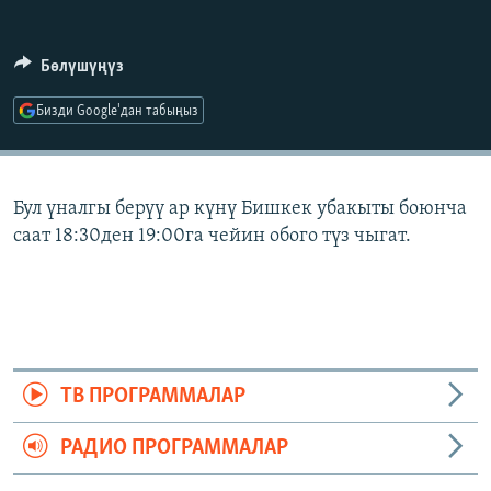
ОНЛАЙН ШЕРИНЕ
ЭЖЕ-СИҢДИЛЕР
АЗАТТЫК+
Бөлүшүңүз
ЫҢГАЙСЫЗ СУРООЛОР
Бизди Google'дан табыңыз
ЭЕ/АРнун бардык сайттары
Бул үналгы берүү ар күнү Бишкек убакыты боюнча
саат 18:30ден 19:00га чейин обого түз чыгат.
ТВ ПРОГРАММАЛАР
РАДИО ПРОГРАММАЛАР